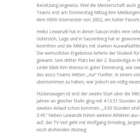
Besetzung ungewiss. Weil die Meisterschaft auch gle
Teams erst am Donnerstag Mittag ihre Meldungen 
dem NRW-Vizemeister von 2002, ein hoher Favorit.
Heiko Lewanzik hat in dieser Saison indes eine seh
Gütersloh, Lage und in Sassenberg hat er gewonne
bestritten und die Militärs mit starken Auswahlat
Die wertvollsten Ergebnisse lieferte der Student für
gewann. Sein dritter Platz bei der 2. Bundesliga in
Leder blieb ihm ebenso in guter Erinnerung, wie se
des asics-Teams Witten ,,nur’’ Fünfter. In einem s
übernommen zu haben, war jedoch ein völlig neues
Hückeswagen ist erst der zweite Start über die Mit
Jahren an gleicher Stelle ging mit 4:13:31 Stunden z
zweiten Anlauf schon kommen. ,,3:50 Stunden sind dr
3:45.’’ Neben Lewanzik treten weitere Athleten au
auf, der TV Verl geht mit Wolfgang Ermeling, Jürg
noch drohenden Abstieg.