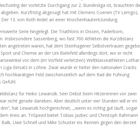
ichzeitig der vorletzte Durchgang zur 2. Bundesliga ist, brauchten di
abgeben. Kurzfristig abgesagt hat mit Clemens Coenen (TV Lemgo),
 Der 13. von Roth leidet an einer Knochenhautentzündung.
enswerte Serie hingelegt. Die Triathlons in Dissen, Paderborn,
n. Insbesondere Sassenberg, wo fast 700 Athleten die Kurzdistanz
hleten angetreten waren, hat dem Steinhagener Selbstvertrauen gegebe
 Sport und Chemie an der Uni Bielefeld allerdings dort, wo er nicht
 Harsewinkel vor dem (im Vorfeld verletzten) Weltklasseathleten Lothar
in Liga-Einsatz in Löhne. Zwar wurde er hinter den nationalen Cracks
olch hochkarätigen Feld zwischenzeitlich auf dem Rad die Führung
 Gefühl.
teldistanz für Heiko Lewanzik. Sein Debüt beim Hitzerennen vor zwei
war nicht gerade daneben. Aber deutlich unter vier Stunden will er im
in’’, hat Lewanzik hochgerechnet, ,,wenn es richtig gut läuft, sogar
s dem Kreis an. TriSpeed bietet Tobias Jazbec und Christoph Rahmann
en Balk, Uwe Schnell und Mike Schuster ins Rennen gegen den derzeit