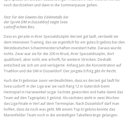
noch durchziehen und dann in die Sommerpause gehen.
Fest: Für den Gewinn des Edelmetalls bei
der Sprint-DM in Düsseldorf zeigte Svea
Lüdorff echten Biss.
Dass es gerade in ihrer Spezialdisziplin derzeit gut läuft, verdankt sie
dem intensiven Training, das sie eigentlich für ein gutes Ergebnis bei den
Westdeutschen Schwimmeisterschaften investiert hatte. Daraus wurde
nichts. Zwar war sie für die 200 m Brust, ihrer Spezialdisziplin, dort
qualifiziert, aber nicht, wie erhofft, für weitere Strecken. Deshalb
entschied sie sich um und verlagerte Anfang Juni die Konzentration auf
Triathlon und die DM in Düsseldorf. Der jüngste Erfolg gibt ihr Recht.
Auch die Ergebnisse zuvor verdeutlichten, dass es derzeit gut läuft für
Svea Lüdorff. In der Liga war sie nach Rang 12 in Gütersloh beim
Heimspiel in Harsewinkel sogar Sechste geworden und hatte damit das
Team auf den Tagesplatz 3 gelotst. Als nächstes steht in zwei Wochen
das Liga-Finale in Verl auf dem Terminplan. Nach Düsseldorf darf man
hoffen, dass da noch was geht. MIt einem Top-Ergebnis könnte das
Marienfelder Team noch in die einstelligen Tabellenränge gelangen.