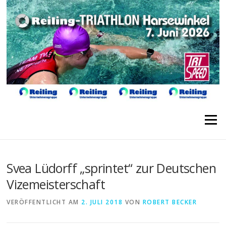
Direkt
zum
Inhalt
Menü
Svea Lüdorff „sprintet“ zur Deutschen
Vizemeisterschaft
VERÖFFENTLICHT AM
2. JULI 2018
VON
ROBERT BECKER