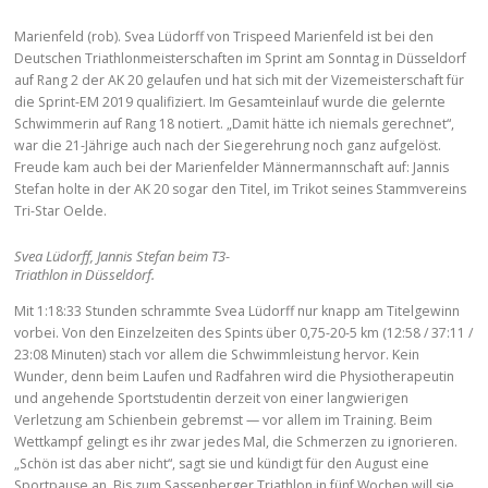
Marienfeld (rob). Svea Lüdorff von Trispeed Marienfeld ist bei den
Deutschen Triathlonmeisterschaften im Sprint am Sonntag in Düsseldorf
auf Rang 2 der AK 20 gelaufen und hat sich mit der Vizemeisterschaft für
die Sprint-EM 2019 qualifiziert. Im Gesamteinlauf wurde die gelernte
Schwimmerin auf Rang 18 notiert. „Damit hätte ich niemals gerechnet“,
war die 21-Jährige auch nach der Siegerehrung noch ganz aufgelöst.
Freude kam auch bei der Marienfelder Männermannschaft auf: Jannis
Stefan holte in der AK 20 sogar den Titel, im Trikot seines Stammvereins
Tri-Star Oelde.
Svea Lüdorff, Jannis Stefan beim T3-
Triathlon in Düsseldorf.
Mit 1:18:33 Stunden schrammte Svea Lüdorff nur knapp am Titelgewinn
vorbei. Von den Einzelzeiten des Spints über 0,75-20-5 km (12:58 / 37:11 /
23:08 Minuten) stach vor allem die Schwimmleistung hervor. Kein
Wunder, denn beim Laufen und Radfahren wird die Physiotherapeutin
und angehende Sportstudentin derzeit von einer langwierigen
Verletzung am Schienbein gebremst — vor allem im Training. Beim
Wettkampf gelingt es ihr zwar jedes Mal, die Schmerzen zu ignorieren.
„Schön ist das aber nicht“, sagt sie und kündigt für den August eine
Sportpause an. Bis zum Sassenberger Triathlon in fünf Wochen will sie