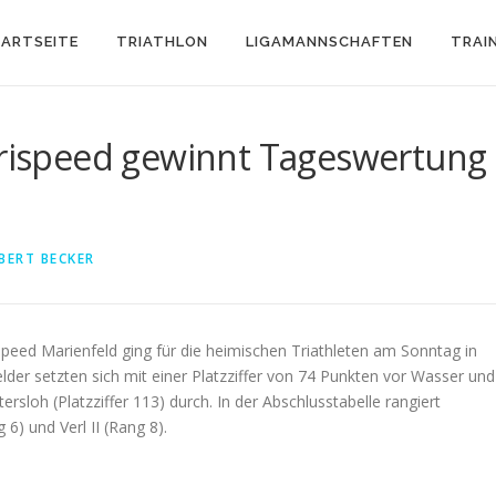
ARTSEITE
TRIATHLON
LIGAMANNSCHAFTEN
TRAI
 Trispeed gewinnt Tageswertung
BERT BECKER
speed Marienfeld ging für die heimischen Triathleten am Sonntag in
lder setzten sich mit einer Platzziffer von 74 Punkten vor Wasser und
sloh (Platzziffer 113) durch. In der Abschlusstabelle rangiert
g 6) und Verl II (Rang 8).