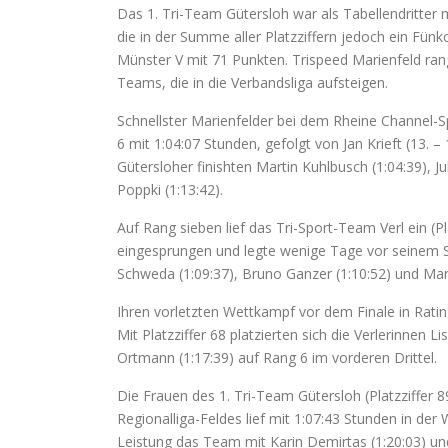
Das 1. Tri-Team Gütersloh war als Tabellendritter 
die in der Summe aller Platzziffern jedoch ein Fü
Münster V mit 71 Punkten. Trispeed Marienfeld rangi
Teams, die in die Verbandsliga aufsteigen.
Schnellster Marienfelder bei dem Rheine Channel-S
6 mit 1:04:07 Stunden, gefolgt von Jan Krieft (13. –
Gütersloher finishten Martin Kuhlbusch (1:04:39), Ju
Poppki (1:13:42).
Auf Rang sieben lief das Tri-Sport-Team Verl ein (Pl
eingesprungen und legte wenige Tage vor seinem S
Schweda (1:09:37), Bruno Ganzer (1:10:52) und Mark
Ihren vorletzten Wettkampf vor dem Finale in Rati
Mit Platzziffer 68 platzierten sich die Verlerinnen
Ortmann (1:17:39) auf Rang 6 im vorderen Drittel.
Die Frauen des 1. Tri-Team Gütersloh (Platzziffer 8
Regionalliga-Feldes lief mit 1:07:43 Stunden in de
Leistung das Team mit Karin Demirtas (1:20:03) un