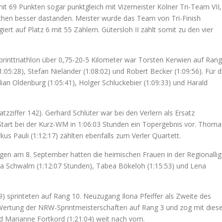
mit 69 Punkten sogar punktgleich mit Vizemeister Kölner Tri-Team VII,
nkchen besser dastanden. Meister wurde das Team von Tri-Finish
ert auf Platz 6 mit 55 Zählern. Gütersloh II zählt somit zu den vier
printtriathlon über 0,75-20-5 Kilometer war Torsten Kerwien auf Rang
 1:05:28), Stefan Nieländer (1:08:02) und Robert Becker (1:09:56). Für d
lian Oldenburg (1:05:41), Holger Schluckebier (1:09:33) und Harald
atzziffer 142). Gerhard Schlüter war bei den Verlern als Ersatz
tart bei der Kurz-WM in 1:06:03 Stunden ein Topergebnis vor. Thoma
us Pauli (1:12:17) zählten ebenfalls zum Verler Quartett.
ngen am 8. September hatten die heimischen Frauen in der Regionallig
 Lisa Schwalm (1:12:07 Stunden), Tabea Bökeloh (1:15:53) und Lena
9) sprinteten auf Rang 10. Neuzugang Ilona Pfeiffer als Zweite des
r Wertung der NRW-Sprintmeisterschaften auf Rang 3 und zog mit dies
d Marianne Fortkord (1:21:04) weit nach vorn.