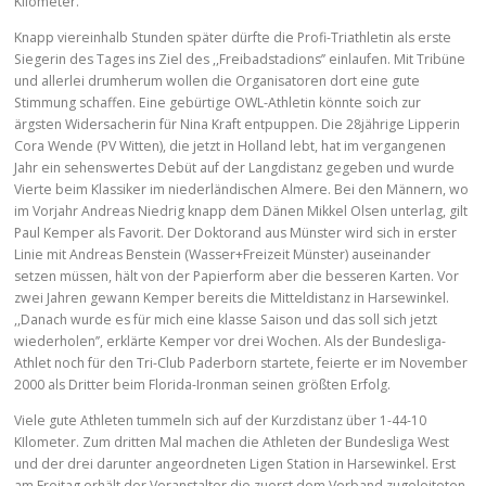
Kilometer.
Knapp viereinhalb Stunden später dürfte die Profi-Triathletin als erste
Siegerin des Tages ins Ziel des ,,Freibadstadions’’ einlaufen. Mit Tribüne
und allerlei drumherum wollen die Organisatoren dort eine gute
Stimmung schaffen. Eine gebürtige OWL-Athletin könnte soich zur
ärgsten Widersacherin für Nina Kraft entpuppen. Die 28jährige Lipperin
Cora Wende (PV Witten), die jetzt in Holland lebt, hat im vergangenen
Jahr ein sehenswertes Debüt auf der Langdistanz gegeben und wurde
Vierte beim Klassiker im niederländischen Almere. Bei den Männern, wo
im Vorjahr Andreas Niedrig knapp dem Dänen Mikkel Olsen unterlag, gilt
Paul Kemper als Favorit. Der Doktorand aus Münster wird sich in erster
Linie mit Andreas Benstein (Wasser+Freizeit Münster) auseinander
setzen müssen, hält von der Papierform aber die besseren Karten. Vor
zwei Jahren gewann Kemper bereits die Mitteldistanz in Harsewinkel.
,,Danach wurde es für mich eine klasse Saison und das soll sich jetzt
wiederholen’’, erklärte Kemper vor drei Wochen. Als der Bundesliga-
Athlet noch für den Tri-Club Paderborn startete, feierte er im November
2000 als Dritter beim Florida-Ironman seinen größten Erfolg.
Viele gute Athleten tummeln sich auf der Kurzdistanz über 1-44-10
KIlometer. Zum dritten Mal machen die Athleten der Bundesliga West
und der drei darunter angeordneten Ligen Station in Harsewinkel. Erst
am Freitag erhält der Veranstalter die zuerst dem Verband zugeleiteten