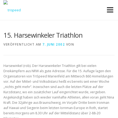
Direkt
zum
Menü
Inhalt
15. Harsewinkeler Triathlon
VERÖFFENTLICHT AM
7. JUNI 2002
VON
Harsewinkel (rob). Der Harsewinkeler Triathlon gilt bei vielen
Dreikämpfern aus NRW als gute Adresse. Für die 15. Auflage lagen den
Organisatoren von TriSpeed Marienfeld am Mittwoch 860 Anmeldungen
vor. Auf der Mittel- und Volksdistanz heißt es bereits seit einer Woche
,,nichts geht mehr’’. Inzwischen sind auch die letzten Plätze auf der
Kurzdistanz, wo ein zusätzlicher Lauf eingerichtet wurde, vergeben.
Angekündigt haben sich wieder namhafte Athleten, allen voran geht Nina
Kraft. Die 32jährige aus Braunschweig, im Vorjahr Dritte beim Ironman
auf Hawaii und Siegerin beim letzten Iornman-Europe in Roth, startet
bereits morgens um 8.30 Uhr auf der Mitteldistanz über 2-88-20