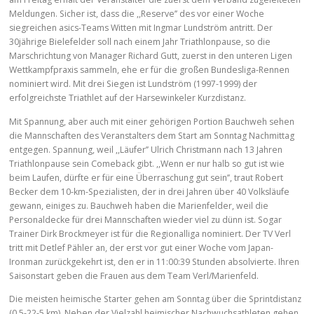
Meldungen. Sicher ist, dass die ,,Reserve’’ des vor einer Woche
siegreichen asics-Teams Witten mit Ingmar Lundström antritt. Der
30jährige Bielefelder soll nach einem Jahr Triathlonpause, so die
Marschrichtung von Manager Richard Gutt, zuerst in den unteren Ligen
Wettkampfpraxis sammeln, ehe er für die großen Bundesliga-Rennen
nominiert wird. Mit drei Siegen ist Lundström (1997-1999) der
erfolgreichste Triathlet auf der Harsewinkeler Kurzdistanz.
Mit Spannung, aber auch mit einer gehörigen Portion Bauchweh sehen
die Mannschaften des Veranstalters dem Start am Sonntag Nachmittag
entgegen. Spannung, weil ,,Läufer’’ Ulrich Christmann nach 13 Jahren
Triathlonpause sein Comeback gibt. ,,Wenn er nur halb so gut ist wie
beim Laufen, dürfte er für eine Überraschung gut sein’’, traut Robert
Becker dem 10-km-Spezialisten, der in drei Jahren über 40 Volksläufe
gewann, einiges zu. Bauchweh haben die Marienfelder, weil die
Personaldecke für drei Mannschaften wieder viel zu dünn ist. Sogar
Trainer Dirk Brockmeyer ist für die Regionalliga nominiert. Der TV Verl
tritt mit Detlef Pähler an, der erst vor gut einer Woche vom Japan-
Ironman zurückgekehrt ist, den er in 11:00:39 Stunden absolvierte. Ihren
Saisonstart geben die Frauen aus dem Team Verl/Marienfeld.
Die meisten heimische Starter gehen am Sonntag über die Sprintdistanz
(0,5-22-5 km). Neben der Vielzahl heimischer Nachwuchsathleten gehen