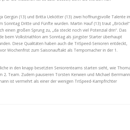
 Gergün (13) und Britta Uekötter (13) zwei hoffnungsvolle Talente i
m Sonntag Dritte und Fünfte wurden. Martin Hauf (13) traut „Bröckel“
ch einen großen Sprung zu, „da steckt noch viel Potenzial drin“. Das
de beim Volkstriathlon am Sonntag als jüngster Starter überhaupt
tunden. Diese Qualitäten haben auch die TriSpeed-Senioren entdeckt,
 vor Wochenfrist zum Saisonauftakt als Tempomacher in der 1.
liche in den knapp besetzten Seniorenteams starten sieht, wie Thom
ck im 2. Team. Zudem pausieren Torsten Kerwien und Michael Berrmann
ann ist vermehrt als einer der wenigen TriSpeed-Kampfrichter