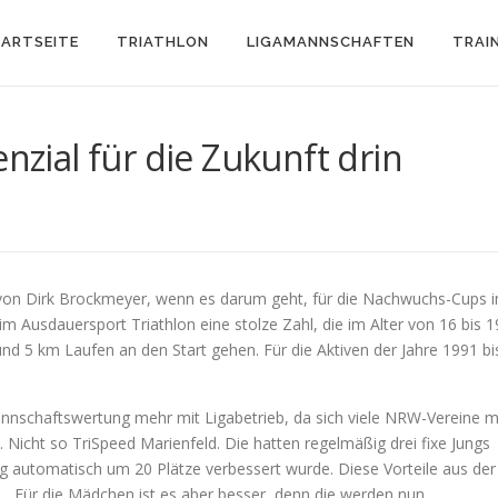
ARTSEITE
TRIATHLON
LIGAMANNSCHAFTEN
TRAI
enzial für die Zukunft drin
 von Dirk Brockmeyer, wenn es darum geht, für die Nachwuchs-Cups 
m Ausdauersport Triathlon eine stolze Zahl, die im Alter von 16 bis 1
 5 km Laufen an den Start gehen. Für die Aktiven der Jahre 1991 bi
nnschaftswertung mehr mit Ligabetrieb, da sich viele NRW-Vereine m
n. Nicht so TriSpeed Marienfeld. Die hatten regelmäßig drei fixe Jungs
ng automatisch um 20 Plätze verbessert wurde. Diese Vorteile aus der
„Für die Mädchen ist es aber besser, denn die werden nun