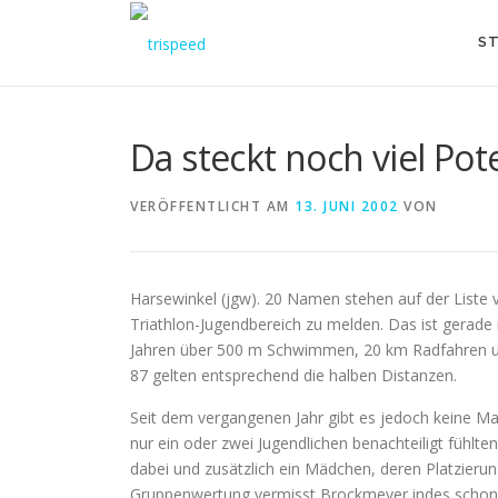
Direkt
zum
ST
Inhalt
Da steckt noch viel Pot
VERÖFFENTLICHT AM
13. JUNI 2002
VON
Harsewinkel (jgw). 20 Namen stehen auf der Liste
Triathlon-Jugendbereich zu melden. Das ist gerade i
Jahren über 500 m Schwimmen, 20 km Radfahren und
87 gelten entsprechend die halben Distanzen.
Seit dem vergangenen Jahr gibt es jedoch keine Ma
nur ein oder zwei Jugendlichen benachteiligt fühlte
dabei und zusätzlich ein Mädchen, deren Platzieru
Gruppenwertung vermisst Brockmeyer indes schon. 