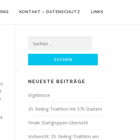
NING
KONTAKT – DATENSCHUTZ
LINKS
Suchen
nach:
NEUESTE BEITRÄGE
im
9
Ergebnisse
s
35. Reiling-Triathlon mit 570 Startern
it
Finale Startgruppen-Übersicht
Vorbericht: 35. Reiling-Triathlon am