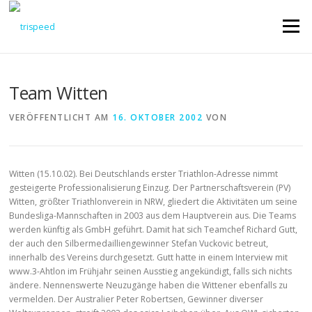
Direkt
zum
Menü
Inhalt
Team Witten
VERÖFFENTLICHT AM
16. OKTOBER 2002
VON
Witten (15.10.02). Bei Deutschlands erster Triathlon-Adresse nimmt
gesteigerte Professionalisierung Einzug. Der Partnerschaftsverein (PV)
Witten, größter Triathlonverein in NRW, gliedert die Aktivitäten um seine
Bundesliga-Mannschaften in 2003 aus dem Hauptverein aus. Die Teams
werden künftig als GmbH geführt. Damit hat sich Teamchef Richard Gutt,
der auch den Silbermedailliengewinner Stefan Vuckovic betreut,
innerhalb des Vereins durchgesetzt. Gutt hatte in einem Interview mit
www.3-Ahtlon im Frühjahr seinen Ausstieg angekündigt, falls sich nichts
ändere. Nennenswerte Neuzugänge haben die Wittener ebenfalls zu
vermelden. Der Australier Peter Robertsen, Gewinner diverser