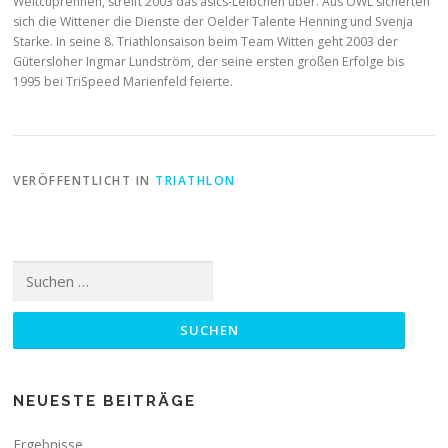
Weltcuprennen, streift 2003 das asics-Leibchen über. Aus OWL sicherten
sich die Wittener die Dienste der Oelder Talente Henning und Svenja
Starke. In seine 8. Triathlonsaison beim Team Witten geht 2003 der
Gütersloher Ingmar Lundström, der seine ersten großen Erfolge bis
1995 bei TriSpeed Marienfeld feierte.
VERÖFFENTLICHT IN
TRIATHLON
Suchen
nach:
NEUESTE BEITRÄGE
Ergebnisse