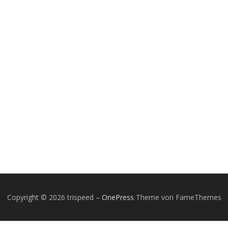
Copyright © 2026 trispeed
–
OnePress
Theme von FameThemes