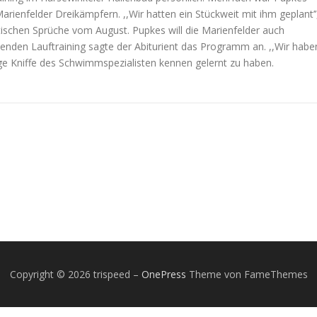
rienfelder Dreikämpfern. ,,Wir hatten ein Stückweit mit ihm geplant’’
tischen Sprüche vom August. Pupkes will die Marienfelder auch
nden Lauftraining sagte der Abiturient das Programm an. ,,Wir habe
nige Kniffe des Schwimmspezialisten kennen gelernt zu haben.
Copyright © 2026 trispeed
–
OnePress
Theme von FameThemes