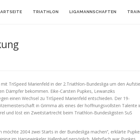
ARTSEITE
TRIATHLON
LIGAMANNSCHAFTEN
TRAI
kung
mit TriSpeed Marienfeld in der 2.Triathlon-Bundesliga um den Aufsti
rben Dämpfer bekommen. Eike-Carsten Pupkes, Lewanziks
egen einen Wechsel zu TriSpeed Marienfeld entschieden. Der 19-
zemeisterschaft in Grimma als eines der hoffnungsvollsten Talente i
rel und löst ein Zweitstartrecht beim Triathlon-Bundesligisten SuS
h möchte 2004 zwei Starts in der Bundesliga machen’’, erklärte Pupke
aining im Harsewinkeler Hallenbad persönlich. Mehrfach war Pupkes