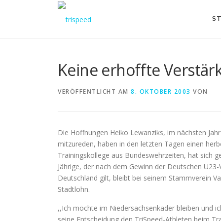
Direkt
zum
ST
Inhalt
Keine erhoffte Verstär
VERÖFFENTLICHT AM
8. OKTOBER 2003
VON
Die Hoffnungen Heiko Lewanziks, im nächsten Jahr 
mitzureden, haben in den letzten Tagen einen he
Trainingskollege aus Bundeswehrzeiten, hat sich g
Jährige, der nach dem Gewinn der Deutschen U23-Vi
Deutschland gilt, bleibt bei seinem Stammverein Va
Stadtlohn.
,,Ich möchte im Niedersachsenkader bleiben und ic
seine Entscheidung den TriSpeed-Athleten beim Tr