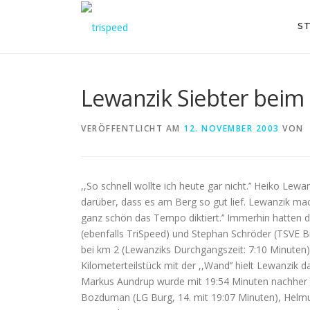
Direkt
zum
ST
Inhalt
Lewanzik Siebter beim 
VERÖFFENTLICHT AM
12. NOVEMBER 2003
VON
,,So schnell wollte ich heute gar nicht.’’ Heiko Le
darüber, dass es am Berg so gut lief. Lewanzik mach
ganz schön das Tempo diktiert.’’ Immerhin hatten
(ebenfalls TriSpeed) und Stephan Schröder (TSVE B
bei km 2 (Lewanziks Durchgangszeit: 7:10 Minuten) 
Kilometerteilstück mit der ,,Wand’’ hielt Lewanzik 
Markus Aundrup wurde mit 19:54 Minuten nachher 2
Bozduman (LG Burg, 14. mit 19:07 Minuten), Helmut