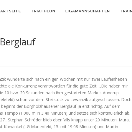
ARTSEITE
TRIATHLON
LIGAMANNSCHAFTEN
TRAI
Berglauf
wanzik wunderte sich nach einigen Wochen mit nur zwei Laufeinheiten
te die Konkurrenz verantwortlich für die gute Zeit. ,,Die haben mir
 die 10 bzw. 20 Sekunden nach ihm gestarteten Markus Aundrup
ielefeld) schon vor dem Steilstück zu Lewanzik aufgeschlossen. Doch
beginnt der Borgholzhausener Berglauf ja erst richtig. Auf dem
das Tempo (1.000 m in 3:40 Minuten) und setzte sich kontinuierlich ab.
7., Stephan Schröder blieb ebenfalls knapp unter 20 Minuten. Murat
 Karwinkel (LG Marienfeld, 15. mit 19:08 Minuten) und Martin