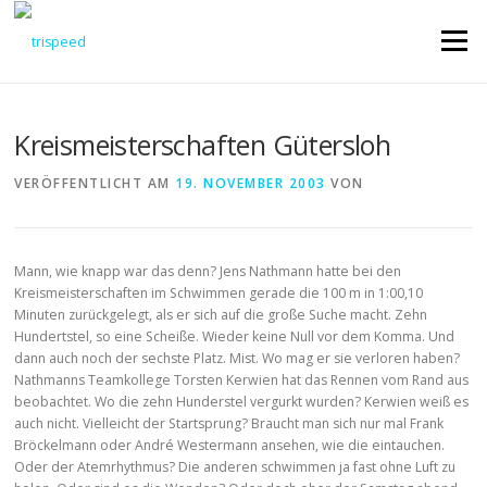
Direkt
zum
Menü
Inhalt
Kreismeisterschaften Gütersloh
VERÖFFENTLICHT AM
19. NOVEMBER 2003
VON
Mann, wie knapp war das denn? Jens Nathmann hatte bei den
Kreismeisterschaften im Schwimmen gerade die 100 m in 1:00,10
Minuten zurückgelegt, als er sich auf die große Suche macht. Zehn
Hundertstel, so eine Scheiße. Wieder keine Null vor dem Komma. Und
dann auch noch der sechste Platz. Mist. Wo mag er sie verloren haben?
Nathmanns Teamkollege Torsten Kerwien hat das Rennen vom Rand aus
beobachtet. Wo die zehn Hunderstel vergurkt wurden? Kerwien weiß es
auch nicht. Vielleicht der Startsprung? Braucht man sich nur mal Frank
Bröckelmann oder André Westermann ansehen, wie die eintauchen.
Oder der Atemrhythmus? Die anderen schwimmen ja fast ohne Luft zu