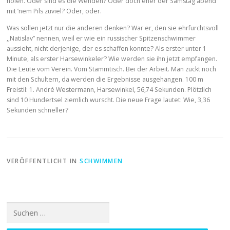
holen. Oder sind es die Wenden? Oder doch eher der Samstag abend
mit ’nem Pils zuviel? Oder, oder.
Was sollen jetzt nur die anderen denken? War er, den sie ehrfurchtsvoll
,,Natislav’’ nennen, weil er wie ein russischer Spitzenschwimmer
aussieht, nicht derjenige, der es schaffen konnte? Als erster unter 1
Minute, als erster Harsewinkeler? Wie werden sie ihn jetzt empfangen.
Die Leute vom Verein. Vom Stammtisch. Bei der Arbeit. Man zuckt noch
mit den Schultern, da werden die Ergebnisse ausgehangen. 100 m
Freistil: 1. André Westermann, Harsewinkel, 56,74 Sekunden. Plötzlich
sind 10 Hundertsel ziemlich wurscht. Die neue Frage lautet: Wie, 3,36
Sekunden schneller?
VERÖFFENTLICHT IN
SCHWIMMEN
Suchen
nach: