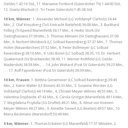
Oelde) 1:42:16 Std., 11. Marianne Fortkord (Gütersloher TV) 1:44:00 Std.,
12. Gisela Wischott (1. Tri-Team Gütersloh) 1:45:38 Std.
10 km, Männer:
1. Alexander Micheel (LG Volldampf Clarholz) 34:44
Min., 2. Olaf Kreuzberg (TuS Eintracht Bielefeld) 36:08 Min., 3. Burkhard
Fölling (TriSpeed Marienfeld) 36:17 Min., 4. Heiko Stork (SV
Oetinghausen) 37:09 Min., 5. Thomas Altmann (SV Oetinghausen) 37:09
Min., 6. Norbert Molsbeck (LC Solbad Ravensberg) 37:37 Min., 7. Thomas
Hohm (Neuenkirchen) 37:52 Min., 8. Peter Bollmeyer (LC Solbad
Ravensberg) 38:16 Min., 9. Udo Bonin (LC Solbad) 38:35, 10. Dr. Herbert
Quakernack (SV Brackwede) 38:49, 11. Werner Rothfeld (LG Oelde-
Wadersloh) 38:58 Min., . . .14. John Wishard (Post SV Gütersloh) 39:23 Min.,
. . . 17. Rolf Papenbreer (Post SV Gütersloh) 39:39 Min.,
10 km, Frauen:
1. Bettina Geisemeier (LC Solbad Ravensberg) 39:49
Min., 2. Katrin Walter (LF Bönen) 43:33 Min., 3. Susanne Worster (LG
Volldampf Clarholz) 44:19 Min., 4. Christel Meyer-Wilmes 46:55 Min., 5.
Valentina Dopheide 47:43 Min., 6. Carola Grotgut (Marienfeld) 49:14 Min.,
7. Magdalena Przybilla (SG Druffel) 49:21 Min., 8. Almut von Koenen-
Meyer-Wilmes 49:27 Min., 9. Annette Sievert (LG Beelen) 49:57 Min., 10.
Maria Beckmann (Warendorf) 50:49 Min.
5 km, Männer:
1. Thomas Eckstein (LG Marienfeld) 17:31 Minuten, 2.