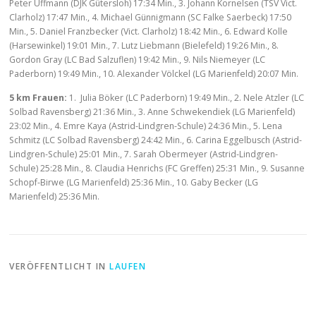
Peter Uffmann (DJK Gütersloh) 17:34 Min., 3. Johann Kornelsen (TSV Vict.
Clarholz) 17:47 Min., 4. Michael Günnigmann (SC Falke Saerbeck) 17:50
Min., 5. Daniel Franzbecker (Vict. Clarholz) 18:42 Min., 6. Edward Kolle
(Harsewinkel) 19:01 Min., 7. Lutz Liebmann (Bielefeld) 19:26 Min., 8.
Gordon Gray (LC Bad Salzuflen) 19:42 Min., 9. Nils Niemeyer (LC
Paderborn) 19:49 Min., 10. Alexander Völckel (LG Marienfeld) 20:07 Min.
5 km Frauen:
1. Julia Böker (LC Paderborn) 19:49 Min., 2. Nele Atzler (LC
Solbad Ravensberg) 21:36 Min., 3. Anne Schwekendiek (LG Marienfeld)
23:02 Min., 4. Emre Kaya (Astrid-Lindgren-Schule) 24:36 Min., 5. Lena
Schmitz (LC Solbad Ravensberg) 24:42 Min., 6. Carina Eggelbusch (Astrid-
Lindgren-Schule) 25:01 Min., 7. Sarah Obermeyer (Astrid-Lindgren-
Schule) 25:28 Min., 8. Claudia Henrichs (FC Greffen) 25:31 Min., 9. Susanne
Schopf-Birwe (LG Marienfeld) 25:36 Min., 10. Gaby Becker (LG
Marienfeld) 25:36 Min.
VERÖFFENTLICHT IN
LAUFEN