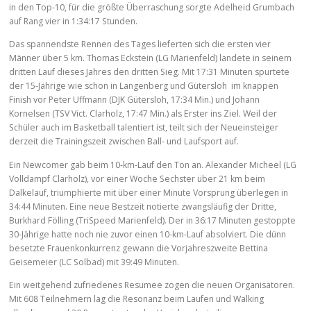
in den Top-10, für die größte Überraschung sorgte Adelheid Grumbach
auf Rang vier in 1:34:17 Stunden.
Das spannendste Rennen des Tages lieferten sich die ersten vier
Männer über 5 km. Thomas Eckstein (LG Marienfeld) landete in seinem
dritten Lauf dieses Jahres den dritten Sieg. Mit 17:31 Minuten spurtete
der 15-Jährige wie schon in Langenberg und Gütersloh im knappen
Finish vor Peter Uffmann (DJK Gütersloh, 17:34 Min.) und Johann
Kornelsen (TSV Vict. Clarholz, 17:47 Min.) als Erster ins Ziel. Weil der
Schüler auch im Basketball talentiert ist, teilt sich der Neueinsteiger
derzeit die Trainingszeit zwischen Ball- und Laufsport auf.
Ein Newcomer gab beim 10-km-Lauf den Ton an. Alexander Micheel (LG
Volldampf Clarholz), vor einer Woche Sechster über 21 km beim
Dalkelauf, triumphierte mit über einer Minute Vorsprung überlegen in
34:44 Minuten. Eine neue Bestzeit notierte zwangsläufig der Dritte,
Burkhard Fölling (TriSpeed Marienfeld). Der in 36:17 Minuten gestoppte
30-Jährige hatte noch nie zuvor einen 10-km-Lauf absolviert. Die dünn
besetzte Frauenkonkurrenz gewann die Vorjahreszweite Bettina
Geisemeier (LC Solbad) mit 39:49 Minuten.
Ein weitgehend zufriedenes Resumee zogen die neuen Organisatoren.
Mit 608 Teilnehmern lag die Resonanz beim Laufen und Walking