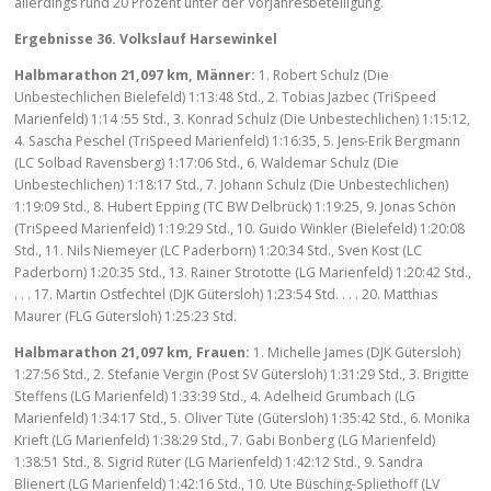
allerdings rund 20 Prozent unter der Vorjahresbeteiligung.
Ergebnisse 36. Volkslauf Harsewinkel
Halbmarathon 21,097 km, Männer:
1. Robert Schulz (Die
Unbestechlichen Bielefeld) 1:13:48 Std., 2. Tobias Jazbec (TriSpeed
Marienfeld) 1:14 :55 Std., 3. Konrad Schulz (Die Unbestechlichen) 1:15:12,
4. Sascha Peschel (TriSpeed Marienfeld) 1:16:35, 5. Jens-Erik Bergmann
(LC Solbad Ravensberg) 1:17:06 Std., 6. Waldemar Schulz (Die
Unbestechlichen) 1:18:17 Std., 7. Johann Schulz (Die Unbestechlichen)
1:19:09 Std., 8. Hubert Epping (TC BW Delbrück) 1:19:25, 9. Jonas Schön
(TriSpeed Marienfeld) 1:19:29 Std., 10. Guido Winkler (Bielefeld) 1:20:08
Std., 11. Nils Niemeyer (LC Paderborn) 1:20:34 Std., Sven Kost (LC
Paderborn) 1:20:35 Std., 13. Rainer Strototte (LG Marienfeld) 1:20:42 Std.,
. . . 17. Martin Ostfechtel (DJK Gütersloh) 1:23:54 Std. . . . 20. Matthias
Maurer (FLG Gütersloh) 1:25:23 Std.
Halbmarathon 21,097 km, Frauen:
1. Michelle James (DJK Gütersloh)
1:27:56 Std., 2. Stefanie Vergin (Post SV Gütersloh) 1:31:29 Std., 3. Brigitte
Steffens (LG Marienfeld) 1:33:39 Std., 4. Adelheid Grumbach (LG
Marienfeld) 1:34:17 Std., 5. Oliver Tüte (Gütersloh) 1:35:42 Std., 6. Monika
Krieft (LG Marienfeld) 1:38:29 Std., 7. Gabi Bonberg (LG Marienfeld)
1:38:51 Std., 8. Sigrid Rüter (LG Marienfeld) 1:42:12 Std., 9. Sandra
Blienert (LG Marienfeld) 1:42:16 Std., 10. Ute Büsching-Spliethoff (LV