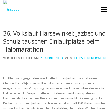
Direkt
zum
Menü
Inhalt
36. Volkslauf Harsewinkel: Jazbec und
Schulz tauschen Einlaufplätze beim
Halbmarathon
VERÖFFENTLICHT AM
7. APRIL 2004
VON
TORSTEN KERWIEN
Im Alleingang gegen den Wind hatte Tobias Jazbec diesmal keine
Chance. Der 23-Jährige wollte mit scharfem Anfangstempo einen
möglichst großen Vorsprung herauslaufen und diesen über die zweite
Hälfte retten. Im Vorjahr hatte er mit dieser Taktik den späteren
Hermannslaufvierten aus Bielefeld mürbe gemacht. Diesmal ging die
Rechnung nicht auf. Jazbec brachte zunächst schnell 150 Meter zwischen
sich und Robert Schulz. Aber der Bielefelder, der in drei Wochen beim