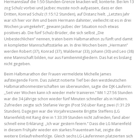
Hermannslauf die 1:50-Stunden-Grenze knacken will, konterte. Bei km 13
zog Schulz vorbei und Jazbec musste noch aufpassen, dass er den
Dritten, Konrad Schulz (1:15:12 Stunden), auf Distanz hielt. ,,Letztes Jahr
war ich hier vor ihm und beim Hermann dahinter, vielleicht ist es in drei
Wochen ja umgekehrt’’, gewann Jazbec der Situation noch etwas
positives ab. Die fünf Schulz-Brüder, die sich selbst ,,Die
Unbestechlichen’’ nennen, traten beim Halbmarathon zu fünft und damit
in kompletter Mannschaftsstärke an. In drei Wochen beim ,,Hermann’’
werden Robert (37), Konrad (37), Waldemar (33), Johann (30) und Leo (38)
eine Mannschaft bilden, nur aus Familienmitgliedern. Das hat es bislang
nicht gegeben.
Beim Halbmarathon der Frauen vermeldete Michelle James
aufsteigende Form. Das zuletzt notierte Tief bei den westdeutschen
Halbmarathonmeisterschaften sei überwunden, sagte die DJK-Läuferin:
,,Seit vier Wochen kann ich wieder mehr trainieren.’’ Mit 1:27:56 Stunden
war die 34-Jährige schon wieder fünf Minuten schneller als in Haltern.
Zufrieden zeigte sich Stefanie Vergin (Post SV) über Rang zwei (1:31:29
Stunden). Dagegen war die Vorjahreszweite Brigitte Steffens (LG
Marienfeld) mit Rang drei in 1:33:39 Stunden nicht zufrieden, fand aber
schnell eine Erklärung: ,,Ich war gestern feiern.’’ Dass die LG Marienfeld
in diesem Frühjahr wieder ein starkes Frauenteam hat, zeigte die
weitere Einlaufreihenfolge. Gleich sechs LG-Läuferinnen platzierten sich