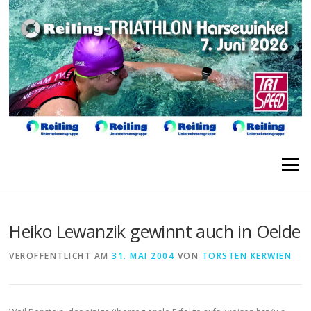
Direkt
zum
Inhalt
Menü
Heiko Lewanzik gewinnt auch in Oelde
VERÖFFENTLICHT AM
31. MAI 2004
VON
TORSTEN KERWIEN