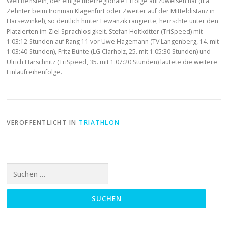
Weil Benstein, der einige überregionale Erfolge aufzuweisen hat (u.a.
Zehnter beim Ironman Klagenfurt oder Zweiter auf der Mitteldistanz in
Harsewinkel), so deutlich hinter Lewanzik rangierte, herrschte unter den
Platzierten im Ziel Sprachlosigkeit. Stefan Holtkötter (TriSpeed) mit
1:03:12 Stunden auf Rang 11 vor Uwe Hagemann (TV Langenberg, 14. mit
1:03:40 Stunden), Fritz Bünte (LG Clarholz, 25. mit 1:05:30 Stunden) und
Ulrich Härschnitz (TriSpeed, 35. mit 1:07:20 Stunden) lautete die weitere
Einlaufreihenfolge.
VERÖFFENTLICHT IN
TRIATHLON
Suchen
nach: