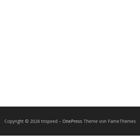
Copyright © 2026 trispeed
–
OnePress
Theme von FameThemes