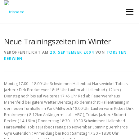
Direkt
zum
Menü
Inhalt
Neue Trainingszeiten im Winter
VERÖFFENTLICHT AM
20. SEPTEMBER 2004
VON
TORSTEN
KERWIEN
Montag 17.00 – 18.00 Uhr Schwimmen Hallenbad Harsewinkel Tobias
Jazbec / Dirk Brockmeyer 18:15 Uhr Laufen ab Hallenbad ( 12 km )
Dienstag noch bis auf weiteres 17:45 Uhr Rad ab Feuerwehrhaus
Marienfeld bei gutem Wetter Dienstag ab demnächst Hallentraining in
der neuen Turnhalle im Park Mittwoch 18.00 Uhr Laufen vorm Kickes Dirk
Brockmeyer ( 8-12km Anfänger + Lauf – ABC ), Tobias Jazbec / Robert
Becker ( 14-16km ) Donnerstag 18:30 – 19:30 Schwimmen Hallenbad
Harsewinkel Tobias Jazbec Freitag ab November Spinning Bernhards
Gym Gütersloh ( Anmeldung bei Rob ) Samstag 17:30 – 18:30 Uhr