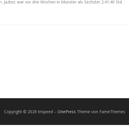
n. Jazbec war vor drei Wochen in Münster als Sechster 2:41:40 Std.
Copyright © 2026 trispeed
–
OnePress
Theme von FameThemes