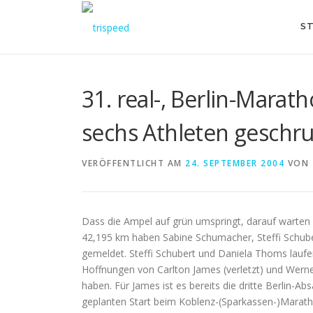
Direkt
zum
ST
Inhalt
31. real-, Berlin-Marat
sechs Athleten geschr
VERÖFFENTLICHT AM
24. SEPTEMBER 2004
VON
Dass die Ampel auf grün umspringt, darauf warten 
42,195 km haben Sabine Schumacher, Steffi Schube
gemeldet. Steffi Schubert und Daniela Thoms laufen
Hoffnungen von Carlton James (verletzt) und Werne
haben. Für James ist es bereits die dritte Berlin-
geplanten Start beim Koblenz-(Sparkassen-)Maratho