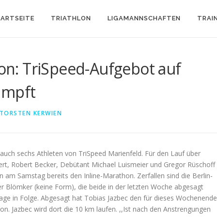
ARTSEITE
TRIATHLON
LIGAMANNSCHAFTEN
TRAI
hon: TriSpeed-Aufgebot auf
umpft
TORSTEN KERWIEN
auch sechs Athleten von TriSpeed Marienfeld. Für den Lauf über
rt, Robert Becker, Debütant Michael Luismeier und Gregor Rüschoff
 am Samstag bereits den Inline-Marathon. Zerfallen sind die Berlin-
r Blömker (keine Form), die beide in der letzten Woche abgesagt
Absage in Folge. Abgesagt hat Tobias Jazbec den für dieses Wochenende
n. Jazbec wird dort die 10 km laufen. ,,Ist nach den Anstrengungen