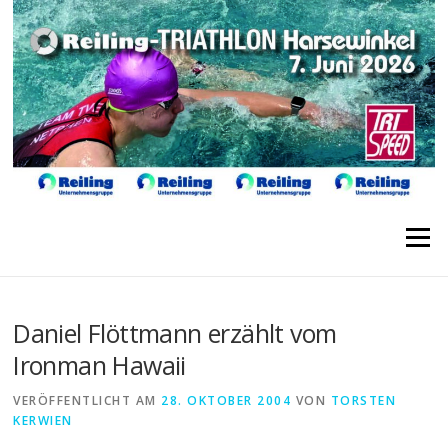
Direkt
zum
Inhalt
Menü
Daniel Flöttmann erzählt vom
Ironman Hawaii
VERÖFFENTLICHT AM
28. OKTOBER 2004
VON
TORSTEN
KERWIEN