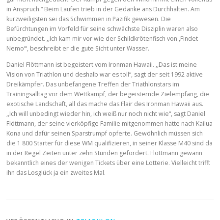
in Anspruch.“ Beim Laufen trieb in der Gedanke ans Durchhalten. Am
kurzweiligsten sei das Schwimmen in Pazifik gewesen. Die
Befürchtungen im Vorfeld für seine schwächste Disziplin waren also
unbegründet. ,,Ich kam mir vor wie der Schildkrötenfisch von ,Findet
Nemo“‘, beschreibt er die gute Sicht unter Wasser.
Daniel Flöttmann ist begeistert vom Ironman Hawaii. ,,Das ist meine
Vision von Triathlon und deshalb war es toll“, sagt der seit 1992 aktive
Dreikämpfer. Das unbefangene Treffen der Triathlonstars im
Trainingsalltag vor dem Wettkampf, der begeisternde Zielempfang, die
exotische Landschaft, all das mache das Flair des Ironman Hawaii aus.
,,Ich will unbedingt wieder hin, ich weiß nur noch nicht wie“, sagt Daniel
Flöttmann, der seine vierköpfige Familie mitgenommen hatte nach Kailua
Kona und dafür seinen Sparstrumpf opferte. Gewöhnlich müssen sich
die 1 800 Starter für diese WM qualifizieren, in seiner Klasse M40 sind da
in der Regel Zeiten unter zehn Stunden gefordert. Flöttmann gewann
bekanntlich eines der wenigen Tickets über eine Lotterie. Vielleicht trifft
ihn das Losglück ja ein zweites Mal.