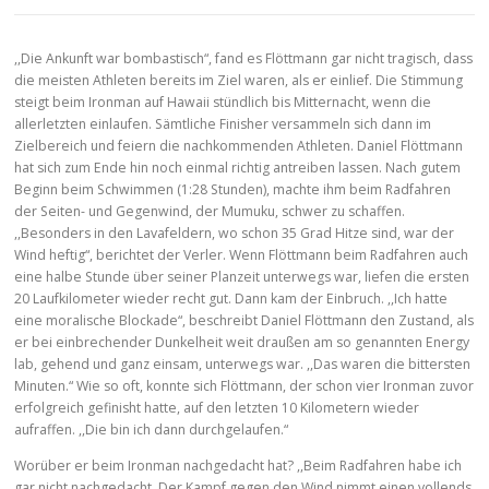
,,Die Ankunft war bombastisch“, fand es Flöttmann gar nicht tragisch, dass
die meisten Athleten bereits im Ziel waren, als er einlief. Die Stimmung
steigt beim Ironman auf Hawaii stündlich bis Mitternacht, wenn die
allerletzten einlaufen. Sämtliche Finisher versammeln sich dann im
Zielbereich und feiern die nachkommenden Athleten. Daniel Flöttmann
hat sich zum Ende hin noch einmal richtig antreiben lassen. Nach gutem
Beginn beim Schwimmen (1:28 Stunden), machte ihm beim Radfahren
der Seiten- und Gegenwind, der Mumuku, schwer zu schaffen.
,,Besonders in den Lavafeldern, wo schon 35 Grad Hitze sind, war der
Wind heftig“, berichtet der Verler. Wenn Flöttmann beim Radfahren auch
eine halbe Stunde über seiner Planzeit unterwegs war, liefen die ersten
20 Laufkilometer wieder recht gut. Dann kam der Einbruch. ,,Ich hatte
eine moralische Blockade“, beschreibt Daniel Flöttmann den Zustand, als
er bei einbrechender Dunkelheit weit draußen am so genannten Energy
lab, gehend und ganz einsam, unterwegs war. ,,Das waren die bittersten
Minuten.“ Wie so oft, konnte sich Flöttmann, der schon vier Ironman zuvor
erfolgreich gefinisht hatte, auf den letzten 10 Kilometern wieder
aufraffen. ,,Die bin ich dann durchgelaufen.“
Worüber er beim Ironman nachgedacht hat? ,,Beim Radfahren habe ich
gar nicht nachgedacht. Der Kampf gegen den Wind nimmt einen vollends