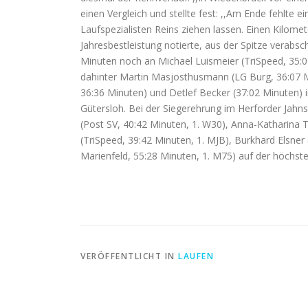
einen Vergleich und stellte fest: ,,Am Ende fehlte ei
Laufspezialisten Reins ziehen lassen. Einen Kilomet
Jahresbestleistung notierte, aus der Spitze verabsc
Minuten noch an Michael Luismeier (TriSpeed, 35:01
dahinter Martin Masjosthusmann (LG Burg, 36:07 M
36:36 Minuten) und Detlef Becker (37:02 Minuten) i
Gütersloh. Bei der Siegerehrung im Herforder Jahn
(Post SV, 40:42 Minuten, 1. W30), Anna-Katharina T
(TriSpeed, 39:42 Minuten, 1. MJB), Burkhard Elsne
Marienfeld, 55:28 Minuten, 1. M75) auf der höchst
VERÖFFENTLICHT IN
LAUFEN