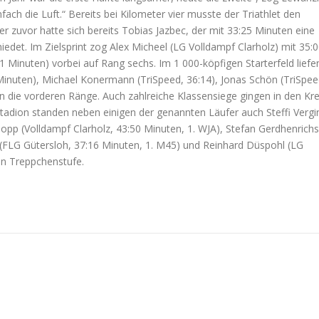
nfach die Luft.“ Bereits bei Kilometer vier musste der Triathlet den
er zuvor hatte sich bereits Tobias Jazbec, der mit 33:25 Minuten eine
hiedet. Im Zielsprint zog Alex Micheel (LG Volldampf Clarholz) mit 35:
 Minuten) vorbei auf Rang sechs. Im 1 000-köpfigen Starterfeld liefe
inuten), Michael Konermann (TriSpeed, 36:14), Jonas Schön (TriSpee
n die vorderen Ränge. Auch zahlreiche Klassensiege gingen in den Kre
stadion standen neben einigen der genannten Läufer auch Steffi Vergi
opp (Volldampf Clarholz, 43:50 Minuten, 1. WJA), Stefan Gerdhenrichs
r (FLG Gütersloh, 37:16 Minuten, 1. M45) und Reinhard Düspohl (LG
en Treppchenstufe.