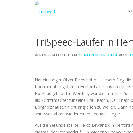
Direkt
zum
ST
Inhalt
TriSpeed-Läufer in Herf
VERÖFFENTLICHT AM
1. NOVEMBER 2004
VON
T
Neueinsteiger Oliver Reins hat mit diesem Sieg di
Kontrahenten griffen in Herford allerdings nicht i
Böckstiegel-Lauf in Werther, war diesmal nur Zusc
als Schrittmacher für seine Frau Katrin. Der Triathl
Borgholzhausen nicht angreifen zu wollen. Dann hä
seit zwei Jahren wieder einen ,,neuen“ Sieger.
Auf die Sekunde stellte Heiko Lewanzik in Herford
diesmal der Rennverlauf. ,,In Wiedenbrück vor eine