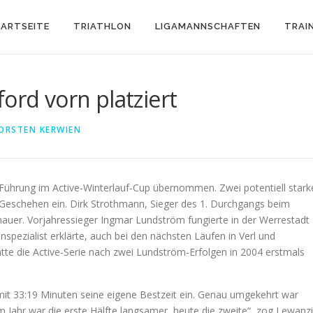
ARTSEITE
TRIATHLON
LIGAMANNSCHAFTEN
TRAI
ord vorn platziert
ORSTEN KERWIEN
e Führung im Active-Winterlauf-Cup übernommen. Zwei potentiell stark
ns Geschehen ein. Dirk Strothmann, Sieger des 1. Durchgangs beim
hauer. Vorjahressieger Ingmar Lundström fungierte in der Werrestadt
onspezialist erklärte, auch bei den nächsten Läufen in Verl und
tte die Active-Serie nach zwei Lundström-Erfolgen in 2004 erstmals
 mit 33:19 Minuten seine eigene Bestzeit ein. Genau umgekehrt war
m Jahr war die erste Hälfte langsamer, heute die zweite“, zog Lewanz