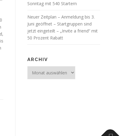
Sonntag mit 540 Startern
Neuer Zeitplan – Anmeldung bis 3.
00
Juni geöffnet – Startgruppen sind
n
jetzt eingeteilt – „Invite a friend“ mit
d,
50 Prozent Rabatt
is
n
ARCHIV
Archiv