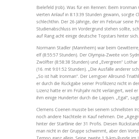
Bielefeld (rob). Was für ein Rennen: Beim Ironma
vierten Anlauf in 8:13:39 Stunden gewann, sorgt
schlechthin. Der 26-Jährige, der im Februar seine P
Studienabschluss im Vordergrund stehen sollte, sch
auf Rang acht einige deutsche Topstars hinter sich.
Normann Stadler (Mannheim) war beim Gewitterrege
elf (8:55:57 Stunden). Der Olympia-Zweite von Sydn
Zwölfter (8:58:38 Stunden) und „Evergreen“ Loth
(16. mit 9:01:52 Stunden). „Die Ausfälle anderer s
„So ist halt Ironman“. Der Lemgoer Allround-Triat
er durch die Rückgabe seiner Profilizenz nicht in 
Lizenz hatte er im Frühjahr nicht verlängert, weil er
ihm einige Hunderter durch die Lappen. „Egal“, sag
Clemens Coenen musste bei seinem schnellsten Iro
noch andere Nachteile in Kauf nehmen. Die „Agegro
hinter der Startlinie der 31 Profis. Diesen Rückst
man nicht in der Gruppe schwimmt, aber den Vort
Tempo ganz allein. Seine zweite 1,9-km-Runde im 