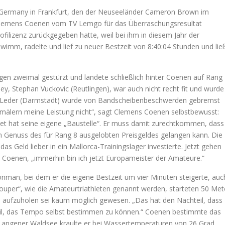
n Germany in Frankfurt, den der Neuseeländer Cameron Brown im
e Clemens Coenen vom TV Lemgo für das Überraschungsresultat
rofilizenz zurückgegeben hatte, weil bei ihm in diesem Jahr der
wimm, radelte und lief zu neuer Bestzeit von 8:40:04 Stunden und lie
n zweimal gestürzt und landete schließlich hinter Coenen auf Rang
ey, Stephan Vuckovic (Reutlingen), war auch nicht recht fit und wurde
ar Leder (Darmstadt) wurde von Bandscheibenbeschwerden gebremst
chmälern meine Leistung nicht“, sagt Clemens Coenen selbstbewusst:
hlet hat seine eigene „Baustelle“. Er muss damit zurechtkommen, dass
den Genuss des für Rang 8 ausgelobten Preisgeldes gelangen kann. Die
 das Geld lieber in ein Mallorca-Trainingslager investierte. Jetzt gehen
t Coenen, „immerhin bin ich jetzt Europameister der Amateure.“
nman, bei dem er die eigene Bestzeit um vier Minuten steigerte, auc
uper“, wie die Amateurtriathleten genannt werden, starteten 50 Met
and aufzuholen sei kaum möglich gewesen. „Das hat den Nachteil, dass
eil, das Tempo selbst bestimmen zu können.“ Coenen bestimmte das
Langener Waldsee kraulte er bei Wassertemperaturen von 26 Grad