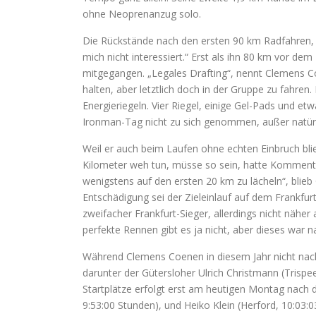
ohne Neoprenanzug solo.
Die Rückstände nach den ersten 90 km Radfahren, 
mich nicht interessiert.“ Erst als ihn 80 km vor de
mitgegangen. „Legales Drafting“, nennt Clemens 
halten, aber letztlich doch in der Gruppe zu fahre
Energieriegeln. Vier Riegel, einige Gel-Pads und 
Ironman-Tag nicht zu sich genommen, außer natürl
Weil er auch beim Laufen ohne echten Einbruch blie
Kilometer weh tun, müsse so sein, hatte Kommentat
wenigstens auf den ersten 20 km zu lächeln“, blieb
Entschädigung sei der Zieleinlauf auf dem Frankfu
zweifacher Frankfurt-Sieger, allerdings nicht nähe
perfekte Rennen gibt es ja nicht, aber dieses war n
Während Clemens Coenen in diesem Jahr nicht nach 
darunter der Gütersloher Ulrich Christmann (Trispe
Startplätze erfolgt erst am heutigen Montag nach 
9:53:00 Stunden), und Heiko Klein (Herford, 10:03: