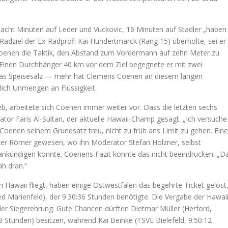
acht Minuten auf Leder und Vuckovic, 16 Minuten auf Stadler „haben
m Radziel der Ex-Radprofi Kai Hundertmarck (Rang 15) überholte, sei er
Coenen die Taktik, den Abstand zum Vordermann auf zehn Meter zu
n. Einen Durchhänger 40 km vor dem Ziel begegnete er mit zwei
etwas Speisesalz — mehr hat Clemens Coenen an diesem langen
ich Unmengen an Flüssigkeit.
b, arbeitete sich Coenen immer weiter vor. Dass die letzten sechs
or Faris Al-Sultan, der aktuelle Hawaii-Champ gesagt. „Ich versuche
 Coenen seinem Grundsatz treu, nicht zu früh ans Limit zu gehen. Eine
rter Römer gewesen, wo ihn Moderator Stefan Holzner, selbst
r ankündigen konnte. Coenens Fazit konnte das nicht beeindrucken: „D
ah dran.“
Hawaii fliegt, haben einige Ostwestfalen das begehrte Ticket gelöst
ed Marienfeld), der 9:30:36 Stunden benötigte. Die Vergabe der Hawaii
der Siegerehrung. Gute Chancen dürften Dietmar Müller (Herford,
03 Stunden) besitzen, während Kai Beinke (TSVE Bielefeld, 9:50:12