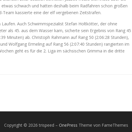
e etwas schwach und hatten deshalb beim Radfahren schon großen
d-Team kassierte eine der elf vergebenen Zeitstrafen.
im Laufen. Auch Schwimmspezialist Stefan Holtkötter, der ohne
ter als 45. aus dem Wasser kam, sicherte sein Ergebnis von Rang 45
:39 Minuten) ab. Christoph Rahmann auf Rang 50 (2:06:28 Stunden),
und Wolfgang Ermeling auf Rang 56 (2:07:40 Stunden) rangierten im
 Wochen geht es für die 2. Liga im sächsischen Grimma in die dritte
Copyright © 2026 trispeed
–
OnePress
Theme von FameThemes