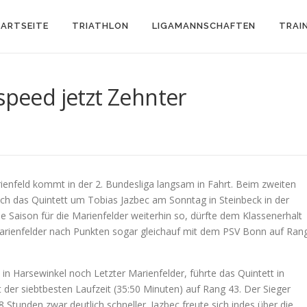
ARTSEITE
TRIATHLON
LIGAMANNSCHAFTEN
TRAI
speed jetzt Zehnter
ienfeld kommt in der 2. Bundesliga langsam in Fahrt. Beim zweiten
ch das Quintett um Tobias Jazbec am Sonntag in Steinbeck in der
e Saison für die Marienfelder weiterhin so, dürfte dem Klassenerhalt
Marienfelder nach Punkten sogar gleichauf mit dem PSV Bonn auf Ran
n Harsewinkel noch Letzter Marienfelder, führte das Quintett in
t der siebtbesten Laufzeit (35:50 Minuten) auf Rang 43. Der Sieger
Stunden zwar deutlich schneller. Jazbec freute sich indes über die