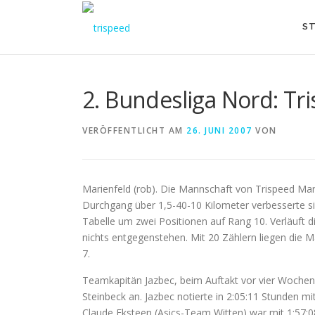
Direkt
zum
ST
Inhalt
2. Bundesliga Nord: Tri
VERÖFFENTLICHT AM
26. JUNI 2007
VON
Marienfeld (rob). Die Mannschaft von Trispeed Mar
Durchgang über 1,5-40-10 Kilometer verbesserte si
Tabelle um zwei Positionen auf Rang 10. Verläuft di
nichts entgegenstehen. Mit 20 Zählern liegen die 
7.
Teamkapitän Jazbec, beim Auftakt vor vier Wochen i
Steinbeck an. Jazbec notierte in 2:05:11 Stunden mi
Claude Eksteen (Asics-Team Witten) war mit 1:57:08 