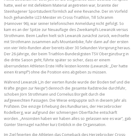
hatte, weil er mit defektem Material angetreten war, brannte der
Steinhagener Sportstudent förmlich auf eine Revanche. Der im Vorfeld
hoch gehandelte U23-Meister im Cross-Triathlon, Till Schramm
(Hannover 96), war seiner telefonischen Anmeldung nicht gefolgt. So
kam es an der Spitze zur Neuauflage des Zweikampfs Lewanzik versus
Strothmann. Beim Laufen hielt sich Lewanzik zunächst zurück, wechselte
mit Strothmann zusammen aufs Mountainbike, fuhr dann auf der ersten
von vier Velo-Runden aber bereits über 30 Sekunden Vorsprung heraus.
Der 26-Jährige, der beim Triathlon-Bundesligisten TSV Obergünzburg in
die dritte Saison geht, führte später so sicher, dass er einem
überrundeten Athleten Erste Hilfe leisten konnte (Lewanzik: „Der hatte
einen Krampf“) ohne die Position eins abgeben zu müssen.
Während Lewanzik („In der vierten Runde wurde der Boden tief und die
Kräfte gingen zur Neige“) dennoch die gesamte Radstrecke durchfuhr,
schoben Jörn Strothmann und Cornelius Borgelt durch die
aufgeweichten Passagen. Die Wiese entpuppte sich in diesem Jahr als
Prüfstein. Die einzige Erhebung des Rundkurses, der Herzebrocker
Rodelberg, war aufgrund der schmierigen Oberfläche entschärft
worden. „Ansonsten haben wir haben alles so gelassen wie es war“, gab
Günter Sternagel nachher kurz Einblick in die Organisation.
Im Ziel feierten die Athleten das Comeback des Herzebrocker Cross-