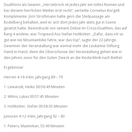
Duathlons als Gewinn. „Herzebrock ist jedes Jahr ein tolles Rennen und
bei diesem herrlichen Wetter erst recht“, verteilte Cornelius Borgelt
Komplimente. Jörn Strothmann hätte gern die Steilpassage am
Rodelberg behalten, weil er sich dort jedes Jahr stets gut in Szene
gesetzt hatte. Beeindruckt von seinem Debüt im Cross-Duathlon, das auf
Rang 4 endete, war Trispeed-Ass Stefan Holtkötter. „Dafür, dass ich so
gut wie nie Mountainbike fahre, war das top“, sagte der 22-Jährige.
Gewinner der Veranstaltung war einmal mehr die Leukämie-Stiftung
Hand-in-Hand, denn die Überschüsse der Veranstaltung gehen wie in
den Jahren zuvor für den Guten Zweck an die Kinderklinik nach Bethel.
Ergebnisse:
Herren 4-16-4 km, Jahrgang 89 – 79
1. Lewanzik, Heiko 00:56:49 Minuten
2. Wilms, Lukas 00:57:45 Minuten
3. Holtkötter, Stefan 00:58:35 Minuten
Junioren 4-12-4 km, Jahrgang 92 – 90
1. Peters, Maximilian, 55:49 Minuten