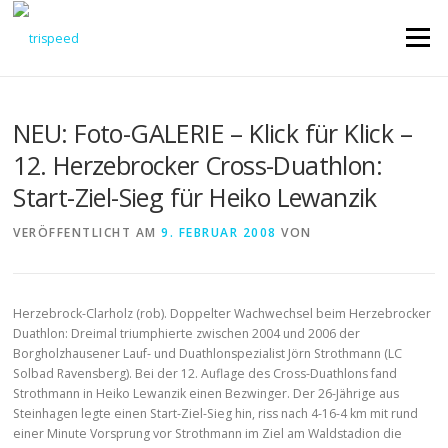
Direkt
zum
Menü
Inhalt
NEU: Foto-GALERIE – Klick für Klick –
12. Herzebrocker Cross-Duathlon:
Start-Ziel-Sieg für Heiko Lewanzik
VERÖFFENTLICHT AM
9. FEBRUAR 2008
VON
Herzebrock-Clarholz (rob). Doppelter Wachwechsel beim Herzebrocker
Duathlon: Dreimal triumphierte zwischen 2004 und 2006 der
Borgholzhausener Lauf- und Duathlonspezialist Jörn Strothmann (LC
Solbad Ravensberg). Bei der 12. Auflage des Cross-Duathlons fand
Strothmann in Heiko Lewanzik einen Bezwinger. Der 26-Jährige aus
Steinhagen legte einen Start-Ziel-Sieg hin, riss nach 4-16-4 km mit rund
einer Minute Vorsprung vor Strothmann im Ziel am Waldstadion die