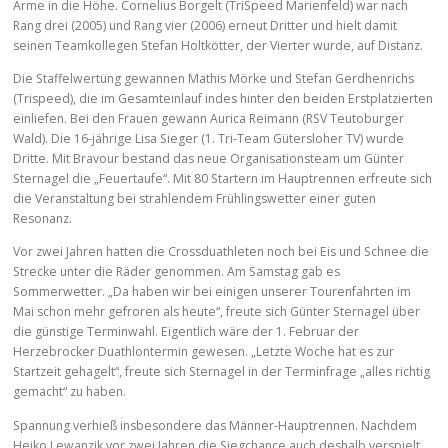
Arme in die Höhe. Cornelius Borgelt (TriSpeed Marienfeld) war nach
Rang drei (2005) und Rang vier (2006) erneut Dritter und hielt damit
seinen Teamkollegen Stefan Holtkötter, der Vierter wurde, auf Distanz.
Die Staffelwertung gewannen Mathis Mörke und Stefan Gerdhenrichs
(Trispeed), die im Gesamteinlauf indes hinter den beiden Erstplatzierten
einliefen. Bei den Frauen gewann Aurica Reimann (RSV Teutoburger
Wald). Die 16-jährige Lisa Sieger (1. Tri-Team Gütersloher TV) wurde
Dritte. Mit Bravour bestand das neue Organisationsteam um Günter
Sternagel die „Feuertaufe“. Mit 80 Startern im Hauptrennen erfreute sich
die Veranstaltung bei strahlendem Frühlingswetter einer guten
Resonanz.
Vor zwei Jahren hatten die Crossduathleten noch bei Eis und Schnee die
Strecke unter die Räder genommen. Am Samstag gab es
Sommerwetter. „Da haben wir bei einigen unserer Tourenfahrten im
Mai schon mehr gefroren als heute“, freute sich Günter Sternagel über
die günstige Terminwahl. Eigentlich wäre der 1. Februar der
Herzebrocker Duathlontermin gewesen. „Letzte Woche hat es zur
Startzeit gehagelt“, freute sich Sternagel in der Terminfrage „alles richtig
gemacht“ zu haben.
Spannung verhieß insbesondere das Männer-Hauptrennen. Nachdem
Heiko Lewanzik vor zwei Jahren die Siegchance auch deshalb verspielt