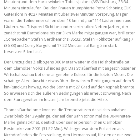
Minuten) und dem Harsewinkeler Tobias Jazbec (ASV Duisburg, 33:34
Minuten) einzulaufen. Bei den Frauen triumphierte Petra Schöning (DJK
Gütersloh) in 40:27 Minuten mit über zwei Minuten Vorsprung. Mager
waren die Teilnehmerzahlen über 10 km mit „nur“ 114 Läuferinnen und
Läufern. Aus Trispeed-Sicht besonders erfreulich: Neben Jazbec, der
zunächst mit Bartholome bis zur 3 km Marke mitgegangen war, brillierten
„Comebacker“ Stefan Gerdhenrichs (35:32), Stefan Holtkötter auf Rang 7
(36:33) und Corny Borgelt mit 17:22 Minuten auf Rang 5 im stark
besetzten 5-km-Lauf.
Der Umzug des Zielbogens 300 Meter weiter in die Holzhofstraße tat
dem Clarholzer Volkslauf indes gut. Das Straßenfest mit angeschlossener
Wirtschaftsschau bot eine angenehme Kulisse für die letzten Meter. Die
schattige Allee täuschte etwas über die wahren Bedingungen auf dem 5-
km-Rundkurs hinweg, wo die Sonne mit 27 Grad auf den Asphalt brannte.
So erwiesen sich die äußeren Bedingungen als erneut schwierig. Nach
dem Sturzgewitter im letzten Jahr bremste jetzt die Hitze.
Thomas Bartholome konnten die Temperaturen das nichts anhaben.
Zwar blieb der 39-Jährige, der auf der Bahn schon mal die 30-Minuten-
Marke geknackt hat, deutlich über seiner persönlichen Clarholzer
Bestmarke von 2001 (31:52 Min.). Wichtiger war dem Polizisten aus
Kirchdorf indes die Feststellung, den Hermannslauf, für den er nur zwei