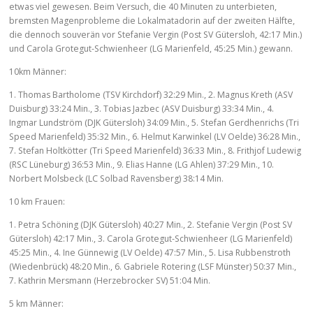
etwas viel gewesen. Beim Versuch, die 40 Minuten zu unterbieten,
bremsten Magenprobleme die Lokalmatadorin auf der zweiten Hälfte,
die dennoch souverän vor Stefanie Vergin (Post SV Gütersloh, 42:17 Min.)
und Carola Grotegut-Schwienheer (LG Marienfeld, 45:25 Min.) gewann.
10km Männer:
1. Thomas Bartholome (TSV Kirchdorf) 32:29 Min., 2. Magnus Kreth (ASV
Duisburg) 33:24 Min., 3. Tobias Jazbec (ASV Duisburg) 33:34 Min., 4.
Ingmar Lundström (DJK Gütersloh) 34:09 Min., 5. Stefan Gerdhenrichs (Tri
Speed Marienfeld) 35:32 Min., 6. Helmut Karwinkel (LV Oelde) 36:28 Min.,
7. Stefan Holtkötter (Tri Speed Marienfeld) 36:33 Min., 8. Frithjof Ludewig
(RSC Lüneburg) 36:53 Min., 9. Elias Hanne (LG Ahlen) 37:29 Min., 10.
Norbert Molsbeck (LC Solbad Ravensberg) 38:14 Min.
10 km Frauen:
1. Petra Schöning (DJK Gütersloh) 40:27 Min., 2. Stefanie Vergin (Post SV
Gütersloh) 42:17 Min., 3. Carola Grotegut-Schwienheer (LG Marienfeld)
45:25 Min., 4. Ine Günnewig (LV Oelde) 47:57 Min., 5. Lisa Rubbenstroth
(Wiedenbrück) 48:20 Min., 6. Gabriele Rotering (LSF Münster) 50:37 Min.,
7. Kathrin Mersmann (Herzebrocker SV) 51:04 Min.
5 km Männer: