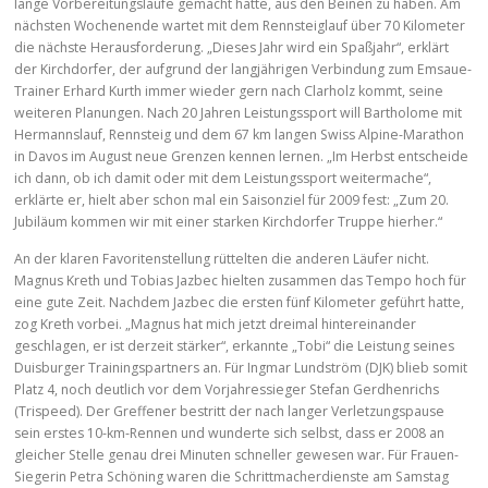
lange Vorbereitungsläufe gemacht hatte, aus den Beinen zu haben. Am
nächsten Wochenende wartet mit dem Rennsteiglauf über 70 Kilometer
die nächste Herausforderung. „Dieses Jahr wird ein Spaßjahr“, erklärt
der Kirchdorfer, der aufgrund der langjährigen Verbindung zum Emsaue-
Trainer Erhard Kurth immer wieder gern nach Clarholz kommt, seine
weiteren Planungen. Nach 20 Jahren Leistungssport will Bartholome mit
Hermannslauf, Rennsteig und dem 67 km langen Swiss Alpine-Marathon
in Davos im August neue Grenzen kennen lernen. „Im Herbst entscheide
ich dann, ob ich damit oder mit dem Leistungssport weitermache“,
erklärte er, hielt aber schon mal ein Saisonziel für 2009 fest: „Zum 20.
Jubiläum kommen wir mit einer starken Kirchdorfer Truppe hierher.“
An der klaren Favoritenstellung rüttelten die anderen Läufer nicht.
Magnus Kreth und Tobias Jazbec hielten zusammen das Tempo hoch für
eine gute Zeit. Nachdem Jazbec die ersten fünf Kilometer geführt hatte,
zog Kreth vorbei. „Magnus hat mich jetzt dreimal hintereinander
geschlagen, er ist derzeit stärker“, erkannte „Tobi“ die Leistung seines
Duisburger Trainingspartners an. Für Ingmar Lundström (DJK) blieb somit
Platz 4, noch deutlich vor dem Vorjahressieger Stefan Gerdhenrichs
(Trispeed). Der Greffener bestritt der nach langer Verletzungspause
sein erstes 10-km-Rennen und wunderte sich selbst, dass er 2008 an
gleicher Stelle genau drei Minuten schneller gewesen war. Für Frauen-
Siegerin Petra Schöning waren die Schrittmacherdienste am Samstag