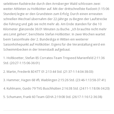
selektiven Radstrecke durch den Arnsberger Wald schlossen zwei
weiter Athleten zu Holtkötter auf. Mit der drittschnellste Radzeit (1:15:06
Stunden) legte er den Grundstein zum Erfolg. Durch einen erneuten
schnellen Wechsel übernahm der 22-Jährige zu Beginn der Laufstrecke
die Führung und gab sie nicht mehr ab. Am Ende standen für die 10
Kilometer glänzende 36:01 Minuten zu Buche. „Ich brauchte nicht mehr
ans Limit gehen“, berichtete Stefan Holtkötter. In zwei Wochen wartet
beim Saisonfinale der 2. Bundesliga in Witten ein weiterer
Saisonhöhepunkt auf Holtkötter. Eigens für die Veranstaltung wird ein
Schwimmbecken in der Innenstadt aufgebaut.
1. Holtkoetter, Stefan 85 Corratex-Team Trispeed Marienfeld 2:11:36
Std. (20:27-1:15:06-36:01)
2. Martin, Frederik 80 KTT 01 2:13:44 Std. (21:37-1:14:04-38:03)
3. Hammer, Hagen 68 VfL Waiblingen 2:15:26 Std. (23:46-1:13:58-37:41)
4. Kuhlmann, Guido 79 TVG Buschhütten 2:16:38 Std. (24:11-1:18:06-34:20)
5. Schumann, Frank 60 Team GEHA 2:19:08 Std. (26:17-1:16:12-36:38)