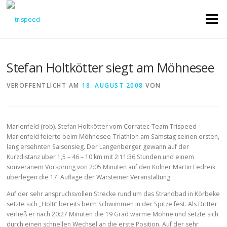
Direkt
zum
Menü
Inhalt
Stefan Holtkötter siegt am Möhnesee
VERÖFFENTLICHT AM
18. AUGUST 2008
VON
Marienfeld (rob). Stefan Holtkötter vom Corratec-Team Trispeed
Marienfeld feierte beim Möhnesee-Triathlon am Samstag seinen ersten,
lang ersehnten Saisonsieg. Der Langenberger gewann auf der
Kurzdistanz über 1,5 – 46 – 10 km mit 2:11:36 Stunden und einem
souveränem Vorsprung von 2:05 Minuten auf den Kölner Martin Fedreik
überlegen die 17. Auflage der Warsteiner Veranstaltung.
Auf der sehr anspruchsvollen Strecke rund um das Strandbad in Körbeke
setzte sich „Holti“ bereits beim Schwimmen in der Spitze fest. Als Dritter
verließ er nach 20:27 Minuten die 19 Grad warme Möhne und setzte sich
durch einen schnellen Wechsel an die erste Position. Auf der sehr