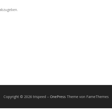
abzugeben.
Copyright © 2026 trispeed
–
OnePress
Theme von FameThemes