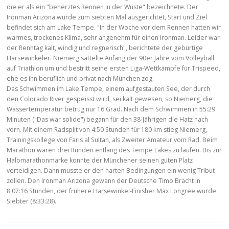
die er als ein "beherztes Rennen in der Wüste" bezeichnete. Der
Ironman Arizona wurde zum siebten Mal ausgerichtet, Start und Ziel
befindet sich am Lake Tempe. "In der Woche vor dem Rennen hatten wir
warmes, trockenes Klima, sehr angenehm für einen Ironman. Leider war
der Renntag kalt, windig und regnerisch", berichtete der gebürtige
Harsewinkeler. Niemerg sattelte Anfang der 90er Jahre vom Volleyball
auf Triathlon um und bestritt seine ersten Liga-Wettkämpfe für Trispeed,
ehe es ihn beruflich und privat nach München zog.
Das Schwimmen im Lake Tempe, einem aufgestauten See, der durch
den Colorado River gespeisst wird, sei kalt gewesen, so Niemerg, die
Wassertemperatur betrug nur 16 Grad. Nach dem Schwimmen in 55:29
Minuten ("Das war solide") begann für den 38-Jährigen die Hatz nach
vorn. Mit einem Radsplit von 4:50 Stunden für 180 km stieg Niemerg,
Trainingskollege von Faris al Sultan, als Zweiter Amateur vom Rad. Beim
Marathon waren drei Runden entlang des Tempe Lakes zu laufen. Bis zur
Halbmarathonmarke konnte der Münchener seinen guten Platz
verteidigen. Dann musste er den harten Bedingungen ein wenig Tribut
zollen. Den Ironman Arizona gewann der Deutsche Timo Bracht in
8:07:16 Stunden, der frühere Harsewinkel-Finisher Max Longree wurde
Siebter (8:33:28).