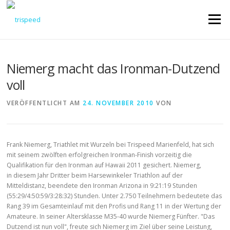
Direkt
zum
Menü
Inhalt
Niemerg macht das Ironman-Dutzend
voll
VERÖFFENTLICHT AM
24. NOVEMBER 2010
VON
Frank Niemerg, Triathlet mit Wurzeln bei Trispeed Marienfeld, hat sich
mit seinem zwölften erfolgreichen Ironman-Finish vorzeitig die
Qualifikation für den Ironman auf Hawaii 2011 gesichert. Niemerg,
in diesem Jahr Dritter beim Harsewinkeler Triathlon auf der
Mitteldistanz, beendete den Ironman Arizona in 9:21:19 Stunden
(55:29/4:50:59/3:28:32) Stunden. Unter 2.750 Teilnehmern bedeutete das
Rang 39 im Gesamteinlauf mit den Profis und Rang 11 in der Wertung der
Amateure. In seiner Altersklasse M35-40 wurde Niemerg Fünfter. "Das
Dutzend ist nun voll", freute sich Niemerg im Ziel über seine Leistung,