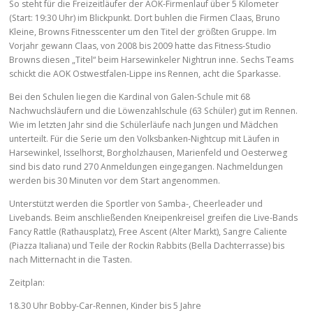
So steht für die Freizeitläufer der AOK-Firmenlauf über 5 Kilometer
(Start: 19:30 Uhr) im Blickpunkt. Dort buhlen die Firmen Claas, Bruno
Kleine, Browns Fitnesscenter um den Titel der größten Gruppe. Im
Vorjahr gewann Claas, von 2008 bis 2009 hatte das Fitness-Studio
Browns diesen „Titel“ beim Harsewinkeler Nightrun inne. Sechs Teams
schickt die AOK Ostwestfalen-Lippe ins Rennen, acht die Sparkasse.
Bei den Schulen liegen die Kardinal von Galen-Schule mit 68
Nachwuchsläufern und die Löwenzahlschule (63 Schüler) gut im Rennen.
Wie im letzten Jahr sind die Schülerläufe nach Jungen und Mädchen
unterteilt. Für die Serie um den Volksbanken-Nightcup mit Läufen in
Harsewinkel, Isselhorst, Borgholzhausen, Marienfeld und Oesterweg
sind bis dato rund 270 Anmeldungen eingegangen. Nachmeldungen
werden bis 30 Minuten vor dem Start angenommen.
Unterstützt werden die Sportler von Samba-, Cheerleader und
Livebands. Beim anschließenden Kneipenkreisel greifen die Live-Bands
Fancy Rattle (Rathausplatz), Free Ascent (Alter Markt), Sangre Caliente
(Piazza Italiana) und Teile der Rockin Rabbits (Bella Dachterrasse) bis
nach Mitternacht in die Tasten.
Zeitplan:
18.30 Uhr Bobby-Car-Rennen, Kinder bis 5 Jahre