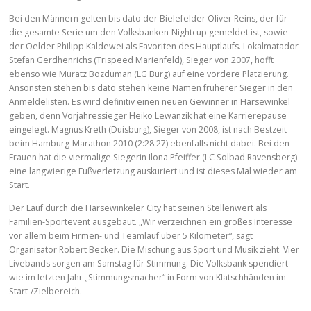
Bei den Männern gelten bis dato der Bielefelder Oliver Reins, der für
die gesamte Serie um den Volksbanken-Nightcup gemeldet ist, sowie
der Oelder Philipp Kaldewei als Favoriten des Hauptlaufs. Lokalmatador
Stefan Gerdhenrichs (Trispeed Marienfeld), Sieger von 2007, hofft
ebenso wie Muratz Bozduman (LG Burg) auf eine vordere Platzierung.
Ansonsten stehen bis dato stehen keine Namen früherer Sieger in den
Anmeldelisten. Es wird definitiv einen neuen Gewinner in Harsewinkel
geben, denn Vorjahressieger Heiko Lewanzik hat eine Karrierepause
eingelegt. Magnus Kreth (Duisburg), Sieger von 2008, ist nach Bestzeit
beim Hamburg-Marathon 2010 (2:28:27) ebenfalls nicht dabei. Bei den
Frauen hat die viermalige Siegerin Ilona Pfeiffer (LC Solbad Ravensberg)
eine langwierige Fußverletzung auskuriert und ist dieses Mal wieder am
Start.
Der Lauf durch die Harsewinkeler City hat seinen Stellenwert als
Familien-Sportevent ausgebaut. „Wir verzeichnen ein großes Interesse
vor allem beim Firmen- und Teamlauf über 5 Kilometer“, sagt
Organisator Robert Becker. Die Mischung aus Sport und Musik zieht. Vier
Livebands sorgen am Samstag für Stimmung. Die Volksbank spendiert
wie im letzten Jahr „Stimmungsmacher“ in Form von Klatschhänden im
Start-/Zielbereich.