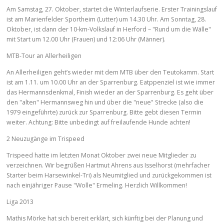
Am Samstag, 27. Oktober, startet die Winterlaufserie. Erster Trainingslauf
ist am Marienfelder Sportheim (Lutter) um 14.30 Uhr. Am Sonntag, 28.
Oktober, ist dann der 10-km-Volkslauf in Herford – "Rund um die Wälle"
mit Start um 12.00 Uhr (Frauen) und 12:06 Uhr (Männer).
MTB-Tour an Allerheiligen
An Allerheiligen geht’s wieder mit dem MTB über den Teutokamm. Start
ist am 1.11. um 10.00 Uhr an der Sparrenburg. Eatppenziel ist wie immer
das Hermannsdenkmal, Finish wieder an der Sparrenburg. Es geht über
den "alten" Hermannsweg hin und über die "neue" Strecke (also die
1979 eingeführte) zurück zur Sparrenburg. Bitte gebt diesen Termin
weiter. Achtung: Bitte unbedingt auf freilaufende Hunde achten!
2 Neuzugänge im Trispeed
Trispeed hatte im letzten Monat Oktober zwei neue Mitglieder zu
verzeichnen. Wir begrüßen Hartmut Ahrens aus Isselhorst (mehrfacher
Starter beim Harsewinkel-Tri) als Neumitglied und zurückgekommen ist
nach einjähriger Pause "Wolle" Ermeling. Herzlich Willkommen!
Liga 2013
Mathis Mörke hat sich bereit erklärt, sich künftig bei der Planung und