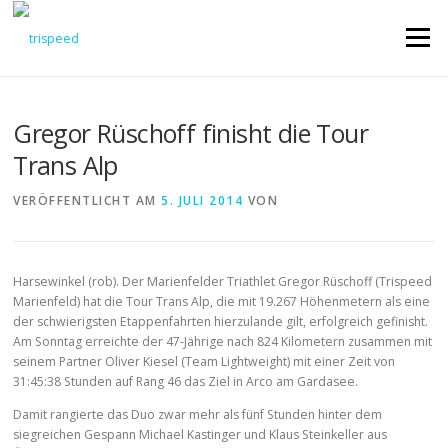
Direkt
zum
Menü
Inhalt
Gregor Rüschoff finisht die Tour
Trans Alp
VERÖFFENTLICHT AM
5. JULI 2014
VON
Harsewinkel (rob). Der Marienfelder Triathlet Gregor Rüschoff (Trispeed
Marienfeld) hat die Tour Trans Alp, die mit 19.267 Höhenmetern als eine
der schwierigsten Etappenfahrten hierzulande gilt, erfolgreich gefinisht.
Am Sonntag erreichte der 47-Jährige nach 824 Kilometern zusammen mit
seinem Partner Oliver Kiesel (Team Lightweight) mit einer Zeit von
31:45:38 Stunden auf Rang 46 das Ziel in Arco am Gardasee.
Damit rangierte das Duo zwar mehr als fünf Stunden hinter dem
siegreichen Gespann Michael Kastinger und Klaus Steinkeller aus