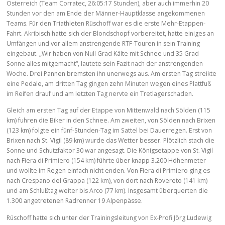
Österreich (Team Corratec, 26:05:17 Stunden), aber auch immerhin 20
Stunden vor den am Ende der Männer-Hauptklasse angekommenen
Teams. Für den Triathleten Rüschoff war es die erste Mehr-Etappen-
Fahrt. Akribisch hatte sich der Blondschopf vorbereitet, hatte einiges an
Umfängen und vor allem anstrengende RTF-Touren in sein Training
eingebaut. „Wir haben von Null Grad Kälte mit Schnee und 35 Grad
Sonne alles mitgemacht“, lautete sein Fazit nach der anstrengenden
Woche. Drei Pannen bremsten ihn unerwegs aus. Am ersten Tag streikte
eine Pedale, am dritten Tag gingen zehn Minuten wegen eines Plattfuß
im Reifen drauf und am letzten Tag nervte ein Tretlagerschaden.
Gleich am ersten Tag auf der Etappe von Mittenwald nach Sölden (115
km) fuhren die Biker in den Schnee. Am zweiten, von Sölden nach Brixen
(123 km) folgte ein fünf-Stunden-Tag im Sattel bei Dauerregen. Erst von
Brixen nach St. Vigil (89 km) wurde das Wetter besser. Plötzlich stach die
Sonne und Schutzfaktor 30 war angesagt. Die Königsetappe von St. Vigil
nach Fiera di Primiero (154 km) führte über knapp 3.200 Höhenmeter
und wollte im Regen einfach nicht enden. Von Fiera di Primiero ging es
nach Crespano del Grappa (122 km), von dort nach Rovereto (141 km)
und am Schlußtag weiter bis Arco (77 km). Insgesamt überquerten die
1.300 angetretenen Radrenner 19 Alpenpässe.
Rüschoff hatte sich unter der Trainingsleitung von Ex-Profi Jörg Ludewig