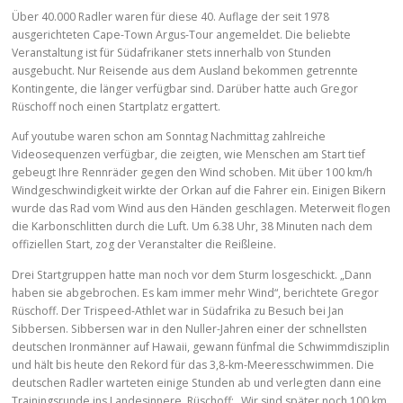
Über 40.000 Radler waren für diese 40. Auflage der seit 1978
ausgerichteten Cape-Town Argus-Tour angemeldet. Die beliebte
Veranstaltung ist für Südafrikaner stets innerhalb von Stunden
ausgebucht. Nur Reisende aus dem Ausland bekommen getrennte
Kontingente, die länger verfügbar sind. Darüber hatte auch Gregor
Rüschoff noch einen Startplatz ergattert.
Auf youtube waren schon am Sonntag Nachmittag zahlreiche
Videosequenzen verfügbar, die zeigten, wie Menschen am Start tief
gebeugt Ihre Rennräder gegen den Wind schoben. Mit über 100 km/h
Windgeschwindigkeit wirkte der Orkan auf die Fahrer ein. Einigen Bikern
wurde das Rad vom Wind aus den Händen geschlagen. Meterweit flogen
die Karbonschlitten durch die Luft. Um 6.38 Uhr, 38 Minuten nach dem
offiziellen Start, zog der Veranstalter die Reißleine.
Drei Startgruppen hatte man noch vor dem Sturm losgeschickt. „Dann
haben sie abgebrochen. Es kam immer mehr Wind“, berichtete Gregor
Rüschoff. Der Trispeed-Athlet war in Südafrika zu Besuch bei Jan
Sibbersen. Sibbersen war in den Nuller-Jahren einer der schnellsten
deutschen Ironmänner auf Hawaii, gewann fünfmal die Schwimmdisziplin
und hält bis heute den Rekord für das 3,8-km-Meeresschwimmen. Die
deutschen Radler warteten einige Stunden ab und verlegten dann eine
Trainingsrunde ins Landesinnere. Rüschoff: „Wir sind später noch 100 km