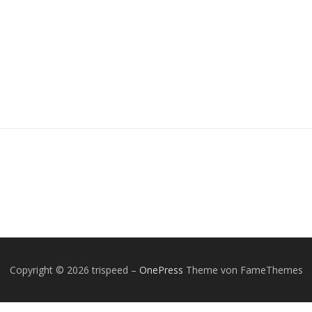
Copyright © 2026 trispeed
–
OnePress
Theme von FameThemes