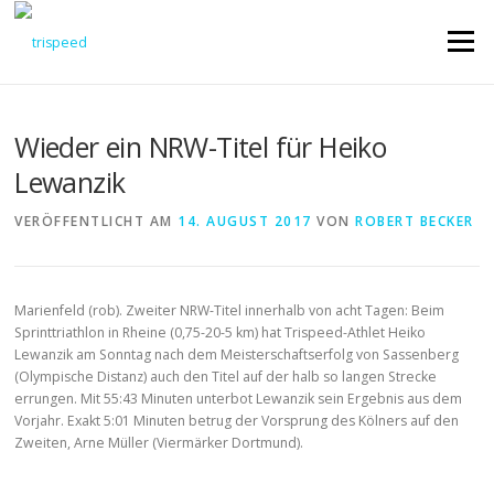
Direkt
zum
Menü
Inhalt
Wieder ein NRW-Titel für Heiko
Lewanzik
VERÖFFENTLICHT AM
14. AUGUST 2017
VON
ROBERT BECKER
Marienfeld (rob). Zweiter NRW-Titel innerhalb von acht Tagen: Beim
Sprinttriathlon in Rheine (0,75-20-5 km) hat Trispeed-Athlet Heiko
Lewanzik am Sonntag nach dem Meisterschaftserfolg von Sassenberg
(Olympische Distanz) auch den Titel auf der halb so langen Strecke
errungen. Mit 55:43 Minuten unterbot Lewanzik sein Ergebnis aus dem
Vorjahr. Exakt 5:01 Minuten betrug der Vorsprung des Kölners auf den
Zweiten, Arne Müller (Viermärker Dortmund).