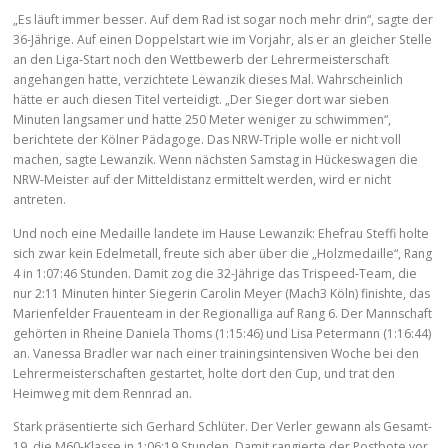
„Es läuft immer besser. Auf dem Rad ist sogar noch mehr drin“, sagte der
36-Jährige. Auf einen Doppelstart wie im Vorjahr, als er an gleicher Stelle
an den Liga-Start noch den Wettbewerb der Lehrermeisterschaft
angehangen hatte, verzichtete Lewanzik dieses Mal. Wahrscheinlich
hätte er auch diesen Titel verteidigt. „Der Sieger dort war sieben
Minuten langsamer und hatte 250 Meter weniger zu schwimmen“,
berichtete der Kölner Pädagoge. Das NRW-Triple wolle er nicht voll
machen, sagte Lewanzik. Wenn nächsten Samstag in Hückeswagen die
NRW-Meister auf der Mitteldistanz ermittelt werden, wird er nicht
antreten.
Und noch eine Medaille landete im Hause Lewanzik: Ehefrau Steffi holte
sich zwar kein Edelmetall, freute sich aber über die „Holzmedaille“, Rang
4 in 1:07:46 Stunden. Damit zog die 32-Jährige das Trispeed-Team, die
nur 2:11 Minuten hinter Siegerin Carolin Meyer (Mach3 Köln) finishte, das
Marienfelder Frauenteam in der Regionalliga auf Rang 6. Der Mannschaft
gehörten in Rheine Daniela Thoms (1:15:46) und Lisa Petermann (1:16:44)
an. Vanessa Bradler war nach einer trainingsintensiven Woche bei den
Lehrermeisterschaften gestartet, holte dort den Cup, und trat den
Heimweg mit dem Rennrad an.
Stark präsentierte sich Gerhard Schlüter. Der Verler gewann als Gesamt-
19. die M60-Klasse in 1:06:19 Stunden. Damit rangierte der Postbote vor