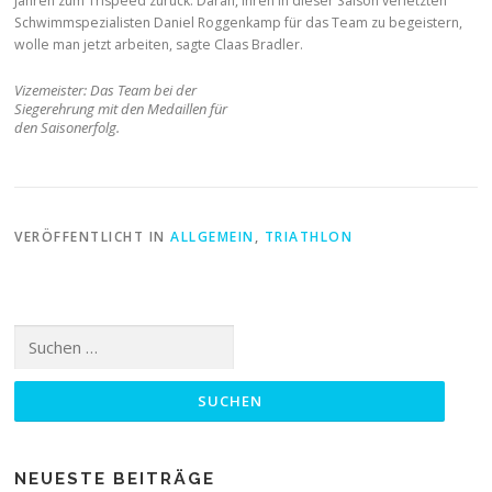
Jahren zum Trispeed zurück. Daran, ihren in dieser Saison verletzten
Schwimmspezialisten Daniel Roggenkamp für das Team zu begeistern,
wolle man jetzt arbeiten, sagte Claas Bradler.
Vizemeister: Das Team bei der
Siegerehrung mit den Medaillen für
den Saisonerfolg.
VERÖFFENTLICHT IN
ALLGEMEIN
,
TRIATHLON
Suchen
nach:
NEUESTE BEITRÄGE