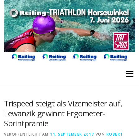
Direkt
zum
Inhalt
Menü
Trispeed steigt als Vizemeister auf,
Lewanzik gewinnt Ergometer-
Sprintprämie
VERÖFFENTLICHT AM
11. SEPTEMBER 2017
VON
ROBERT