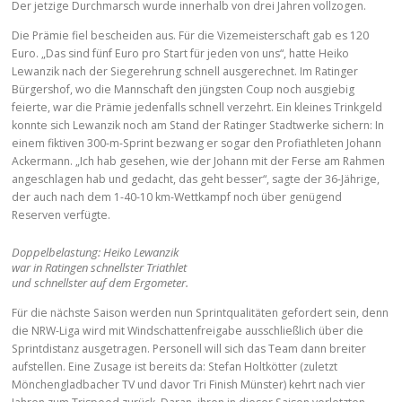
Der jetzige Durchmarsch wurde innerhalb von drei Jahren vollzogen.
Die Prämie fiel bescheiden aus. Für die Vizemeisterschaft gab es 120
Euro. „Das sind fünf Euro pro Start für jeden von uns“, hatte Heiko
Lewanzik nach der Siegerehrung schnell ausgerechnet. Im Ratinger
Bürgershof, wo die Mannschaft den jüngsten Coup noch ausgiebig
feierte, war die Prämie jedenfalls schnell verzehrt. Ein kleines Trinkgeld
konnte sich Lewanzik noch am Stand der Ratinger Stadtwerke sichern: In
einem fiktiven 300-m-Sprint bezwang er sogar den Profiathleten Johann
Ackermann. „Ich hab gesehen, wie der Johann mit der Ferse am Rahmen
angeschlagen hab und gedacht, das geht besser“, sagte der 36-Jährige,
der auch nach dem 1-40-10 km-Wettkampf noch über genügend
Reserven verfügte.
Doppelbelastung: Heiko Lewanzik
war in Ratingen schnellster Triathlet
und schnellster auf dem Ergometer.
Für die nächste Saison werden nun Sprintqualitäten gefordert sein, denn
die NRW-Liga wird mit Windschattenfreigabe ausschließlich über die
Sprintdistanz ausgetragen. Personell will sich das Team dann breiter
aufstellen. Eine Zusage ist bereits da: Stefan Holtkötter (zuletzt
Mönchengladbacher TV und davor Tri Finish Münster) kehrt nach vier