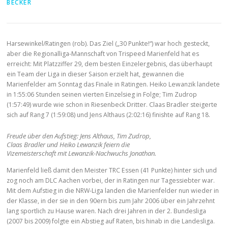
BECKER
Harsewinkel/Ratingen (rob). Das Ziel („30 Punkte!“) war hoch gesteckt,
aber die Regionalliga-Mannschaft von Trispeed Marienfeld hat es
erreicht: Mit Platzziffer 29, dem besten Einzelergebnis, das überhaupt
ein Team der Liga in dieser Saison erzielt hat, gewannen die
Marienfelder am Sonntag das Finale in Ratingen. Heiko Lewanzik landete
in 1:55:06 Stunden seinen vierten Einzelsieg in Folge; Tim Zudrop
(1:57:49) wurde wie schon in Riesenbeck Dritter. Claas Bradler steigerte
sich auf Rang 7 (1:59:08) und Jens Althaus (2:02:16) finishte auf Rang 18.
Freude über den Aufstieg: Jens Althaus, Tim Zudrop,
Claas Bradler und Heiko Lewanzik feiern die
Vizemeisterschaft mit Lewanzik-Nachwuchs Jonathan.
Marienfeld ließ damit den Meister TRC Essen (41 Punkte) hinter sich und
zog noch am DLC Aachen vorbei, der in Ratingen nur Tagessiebter war.
Mit dem Aufstieg in die NRW-Liga landen die Marienfelder nun wieder in
der Klasse, in der sie in den 90ern bis zum Jahr 2006 über ein Jahrzehnt
lang sportlich zu Hause waren. Nach drei Jahren in der 2. Bundesliga
(2007 bis 2009) folgte ein Abstieg auf Raten, bis hinab in die Landesliga.