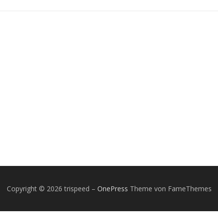
Copyright © 2026 trispeed
–
OnePress
Theme von FameThemes