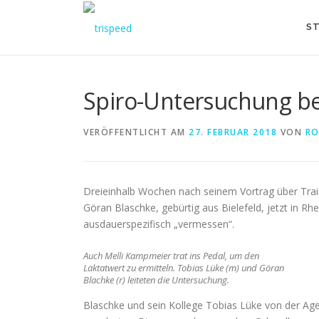
Direkt
zum
ST
Inhalt
Spiro-Untersuchung be
VERÖFFENTLICHT AM
27. FEBRUAR 2018
VON
RO
Dreieinhalb Wochen nach seinem Vortrag über Train
Göran Blaschke, gebürtig aus Bielefeld, jetzt in R
ausdauerspezifisch „vermessen“.
Auch Melli Kampmeier trat ins Pedal, um den
Laktatwert zu ermitteln. Tobias Lüke (m) und Göran
Blachke (r) leiteten die Untersuchung.
Blaschke und sein Kollege Tobias Lüke von der Ag