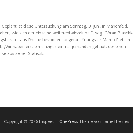
 Geplant ist diese Untersuchung am Sonntag, 3. Juni, in Marienfeld,
sehen, wie sich der einzelne weiterentwickelt hat“, sagt Göran Blaschk
ngsberater aus Rheine besonders angetan: Youngster Marco Pietsch
t. „Wir haben erst ein einziges einmal jemanden gehabt, der einen
e aus seiner Statistik.
Copyright © 2026 trispeed
–
OnePress
Theme von FameThemes