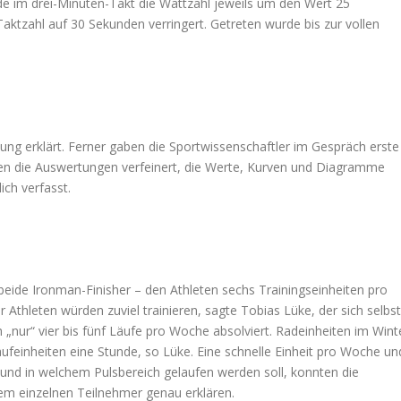
e im drei-Minuten-Takt die Wattzahl jeweils um den Wert 25
Taktzahl auf 30 Sekunden verringert. Getreten wurde bis zur vollen
ung erklärt. Ferner gaben die Sportwissenschaftler im Gespräch erste
en die Auswertungen verfeinert, die Werte, Kurven und Diagramme
ich verfasst.
 beide Ironman-Finisher – den Athleten sechs Trainingseinheiten pro
r Athleten würden zuviel trainieren, sagte Tobias Lüke, der sich selbst
„nur“ vier bis fünf Läufe pro Woche absolviert. Radeinheiten im Wint
aufeinheiten eine Stunde, so Lüke. Eine schnelle Einheit pro Woche un
 und in welchem Pulsbereich gelaufen werden soll, konnten die
m einzelnen Teilnehmer genau erklären.