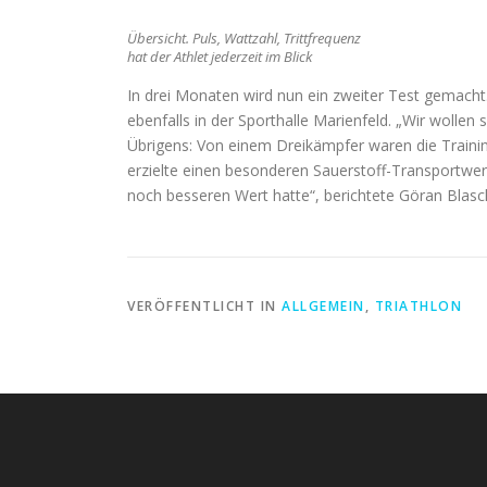
Übersicht. Puls, Wattzahl, Trittfrequenz
hat der Athlet jederzeit im Blick
In drei Monaten wird nun ein zweiter Test gemacht.
ebenfalls in der Sporthalle Marienfeld. „Wir wollen 
Übrigens: Von einem Dreikämpfer waren die Traini
erzielte einen besonderen Sauerstoff-Transportwer
noch besseren Wert hatte“, berichtete Göran Blaschk
VERÖFFENTLICHT IN
ALLGEMEIN
,
TRIATHLON