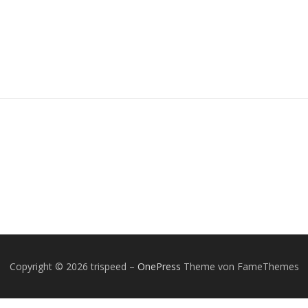
Copyright © 2026 trispeed
–
OnePress
Theme von FameThemes