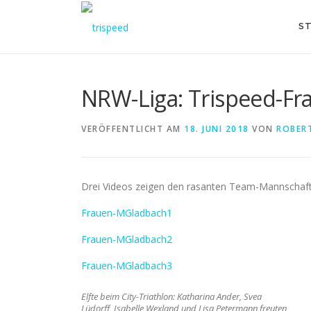
Direkt
zum
ST
Inhalt
NRW-Liga: Trispeed-Fr
VERÖFFENTLICHT AM
18. JUNI 2018
VON
ROBERT
Drei Videos zeigen den rasanten Team-Mannschafts
Frauen-MGladbach1
Frauen-MGladbach2
Frauen-MGladbach3
Elfte beim City-Triathlon: Katharina Ander, Svea
Lüdorff, Isabelle Wexland und Lisa Petermann freuten