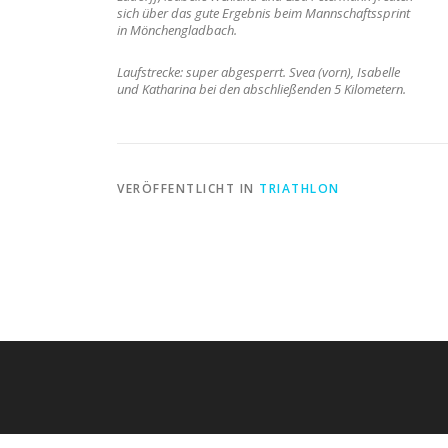
sich über das gute Ergebnis beim Mannschaftssprint
in Mönchengladbach.
Laufstrecke: super abgesperrt. Svea (vorn), Isabelle
und Katharina bei den abschließenden 5 Kilometern.
VERÖFFENTLICHT IN
TRIATHLON