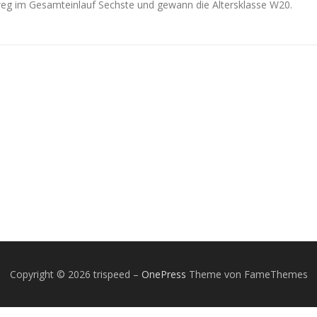
weg im Gesamteinlauf Sechste und gewann die Altersklasse W20.
Copyright © 2026 trispeed
–
OnePress
Theme von FameThemes