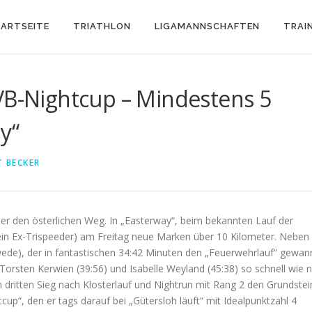
ARTSEITE
TRIATHLON
LIGAMANNSCHAFTEN
TRAI
VB-Nightcup – Mindestens 5
y“
 BECKER
ber den österlichen Weg. In „Easterway“, beim bekannten Lauf der
w. ein Ex-Trispeeder) am Freitag neue Marken über 10 Kilometer. Neben
kwede), der in fantastischen 34:42 Minuten den „Feuerwehrlauf“ gewan
, Torsten Kerwien (39:56) und Isabelle Weyland (45:38) so schnell wie n
m dritten Sieg nach Klosterlauf und Nightrun mit Rang 2 den Grundstei
up“, den er tags darauf bei „Gütersloh läuft“ mit Idealpunktzahl 4