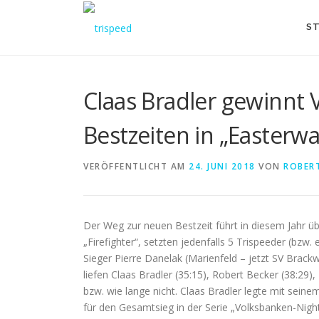
Direkt
zum
ST
Inhalt
Claas Bradler gewinnt 
Bestzeiten in „Easterwa
VERÖFFENTLICHT AM
24. JUNI 2018
VON
ROBERT
Der Weg zur neuen Bestzeit führt in diesem Jahr ü
„Firefighter“, setzten jedenfalls 5 Trispeeder (bz
Sieger Pierre Danelak (Marienfeld – jetzt SV Brac
liefen Claas Bradler (35:15), Robert Becker (38:29)
bzw. wie lange nicht. Claas Bradler legte mit seine
für den Gesamtsieg in der Serie „Volksbanken-Nightc