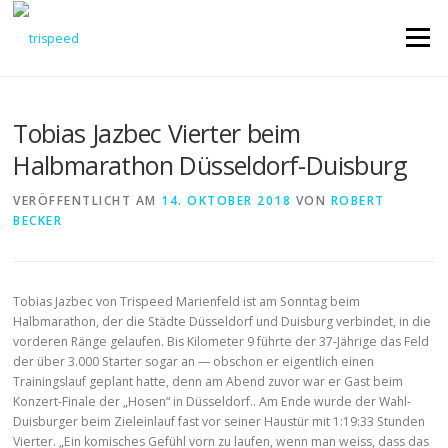
Direkt
zum
Menü
Inhalt
Tobias Jazbec Vierter beim
Halbmarathon Düsseldorf-Duisburg
VERÖFFENTLICHT AM
14. OKTOBER 2018
VON
ROBERT
BECKER
Tobias Jazbec von Trispeed Marienfeld ist am Sonntag beim
Halbmarathon, der die Städte Düsseldorf und Duisburg verbindet, in die
vorderen Ränge gelaufen. Bis Kilometer 9 führte der 37-Jährige das Feld
der über 3.000 Starter sogar an — obschon er eigentlich einen
Trainingslauf geplant hatte, denn am Abend zuvor war er Gast beim
Konzert-Finale der „Hosen“ in Düsseldorf.. Am Ende wurde der Wahl-
Duisburger beim Zieleinlauf fast vor seiner Haustür mit 1:19:33 Stunden
Vierter. „Ein komisches Gefühl vorn zu laufen, wenn man weiss, dass das