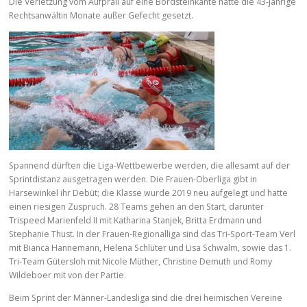
Die Verletzung vom Aufprall auf eine Bordsteinkante hatte die 43-jährige
Rechtsanwältin Monate außer Gefecht gesetzt.
Spannend dürften die Liga-Wettbewerbe werden, die allesamt auf der
Sprintdistanz ausgetragen werden. Die Frauen-Oberliga gibt in
Harsewinkel ihr Debüt; die Klasse wurde 2019 neu aufgelegt und hatte
einen riesigen Zuspruch. 28 Teams gehen an den Start, darunter
Trispeed Marienfeld II mit Katharina Stanjek, Britta Erdmann und
Stephanie Thust. In der Frauen-Regionalliga sind das Tri-Sport-Team Verl
mit Bianca Hannemann, Helena Schlüter und Lisa Schwalm, sowie das 1.
Tri-Team Gütersloh mit Nicole Müther, Christine Demuth und Romy
Wildeboer mit von der Partie.
Beim Sprint der Männer-Landesliga sind die drei heimischen Vereine