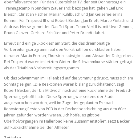
ebenfalls vertreten. Für den Gütersloher TV, der seit Donnerstag ein
Trainingscamp in Sundern (Sauerland) bezogen hat, gehen Leif Erik
Bleisch, Christian Fischer, Marian Kuhlbusch und Jan Geisemeier ins
Rennen. Für Trispeed III sind Robert Becker, Jan Krieft, Marco Pietsch und
Andreas Herse gemeldet. Das Tri-Sport-Team Verl II ist mit Uwe Gennet,
Bruno Ganzer, Gerhard Schlüter und Peter Brandt dabei.
Erneut sind einige „Rookies“ am Start, die das dreimonatige
Vorbereitungsprogramm auf den Volkstriathlon durchlaufen haben,
darunter Martin Perdun, Thorsten Ludwigkeit und Alexander Dickgreber.
Bei Trispeed waren im letzten Winter die Schwimmkurse stärker gefragt
als das Triathlon-Vorbereitungsprogramm.
Ob das Schwimmen im Hallenbad auf die Stimmung drückt, muss sich am
Sonntag zeigen. „Die Reaktionen waren bislang zurückhaltend“, sagt
Robert Becker, der bis Mittwoch noch auf eine Rücknahme der Freibad-
Sperrung gehofft hatte. Diese Sperrung war seitens der Stadt
ausgesprochen worden, weil im Zuge der geplanten Freibad-
Renovierung Reste von PCB in der Beckenbeschichtung aus den 60er
Jahren gefunden worden waren. „Ich hoffe, es gibt bei
Überholvorgängen im Hallenbad keine Zusammenstöße“, setzt Becker
auf Rücksichtnahme bei den Athleten.
Zeitplan