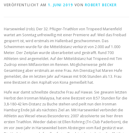
VERÖFFENTLICHT AM
1. JUNI 2019
VON
ROBERT BECKER
Harsewinkel (rob). Der 32. Pflüger-Triathlon von Trispeed Marienfeld
wartet am Sonntag unfreiwillig mit einer Premiere auf: Weil das Freibad
gesperrt ist, wird erstmals im Hallenbad geschwommen. Das
Schwimmen wurde für die Mitteldistanz verkürzt von 2.000 auf 1.000
Meter. Der Zeitplan wurde überarbeitet und gestrafft. Rund 700
Athleten sind angemeldet. Auf der Mitteldistanz hat Trispeed mit Tim
Zudrop einen Mitfavoriten im Rennen. Möglicherweise geht der
Gesamtsieg aber erstmals an eine Frau. Am Dienstag hat Maren Hufe
gemeldet, die im letzten Jahr auf Hawaii mit 9:06 Stunden als 13. Frau
eine Bestzeit in den Asphalt von Kona gemeißelt hat.
Hufe war damit schnellste deutsche Frau auf Hawaii. Sie gewann letzten
Herbst den Ironman Malaysia, hat eine Bestzeit von 8:57 Stunden für die
3,8-180-42 km-Distanz zu Buche stehen und peilt nun den Ironman
Hamburg Ende Juli als nächstes Ziel an. Mit Harsewinkel verbindet die
Athletin aus Wesel etwas Besonderes: 2007 absolvierte sie hier ihren
ersten Triathlon. Wieder dabei ist Ellen Rohring (Tri-Club Paderborn), die
im vor zwei Jahr in Harsewinkel beim Absteigen vom Rad gestürzt war.