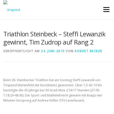
Direkt
zum
Menü
Inhalt
Triathlon Steinbeck – Steffi Lewanzik
gewinnt, Tim Zudrop auf Rang 2
VERÖFFENTLICHT AM
24. JUNI 2019
VON
ROBERT BECKER
Beim 28. Steinbecker Triathlon hat am Sonntag Steffi Lewanzik von
Trispeed Marienfeld die Kurzdistanz gewonnen. Über 1,5-42-10 km
benötigte die 35-Jährige bei 30 Grad Hitze 2:34:17 Stunden (27:05-
1:18:29-48:43). Die Sport- und Mathelehrerin gewann mit knapp vier
Minuten Vorsprung auf Andrea Höller (TSV Leverkusen).