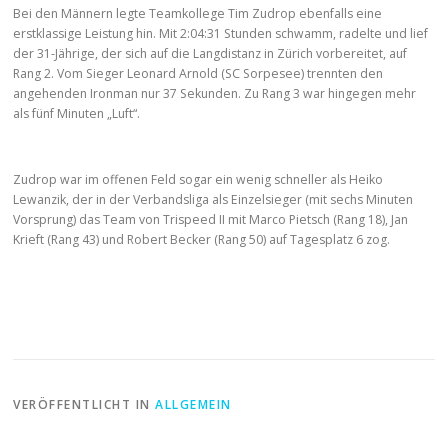
Bei den Männern legte Teamkollege Tim Zudrop ebenfalls eine
erstklassige Leistung hin. Mit 2:04:31 Stunden schwamm, radelte und lief
der 31-Jährige, der sich auf die Langdistanz in Zürich vorbereitet, auf
Rang 2. Vom Sieger Leonard Arnold (SC Sorpesee) trennten den
angehenden Ironman nur 37 Sekunden. Zu Rang 3 war hingegen mehr
als fünf Minuten „Luft“.
Zudrop war im offenen Feld sogar ein wenig schneller als Heiko
Lewanzik, der in der Verbandsliga als Einzelsieger (mit sechs Minuten
Vorsprung) das Team von Trispeed II mit Marco Pietsch (Rang 18), Jan
Krieft (Rang 43) und Robert Becker (Rang 50) auf Tagesplatz 6 zog.
VERÖFFENTLICHT IN
ALLGEMEIN