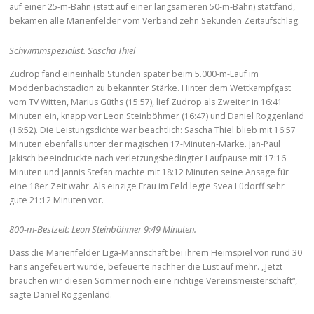
auf einer 25-m-Bahn (statt auf einer langsameren 50-m-Bahn) stattfand,
bekamen alle Marienfelder vom Verband zehn Sekunden Zeitaufschlag.
Schwimmspezialist. Sascha Thiel
Zudrop fand eineinhalb Stunden später beim 5.000-m-Lauf im
Moddenbachstadion zu bekannter Stärke. Hinter dem Wettkampfgast
vom TV Witten, Marius Güths (15:57), lief Zudrop als Zweiter in 16:41
Minuten ein, knapp vor Leon Steinböhmer (16:47) und Daniel Roggenland
(16:52). Die Leistungsdichte war beachtlich: Sascha Thiel blieb mit 16:57
Minuten ebenfalls unter der magischen 17-Minuten-Marke. Jan-Paul
Jakisch beeindruckte nach verletzungsbedingter Laufpause mit 17:16
Minuten und Jannis Stefan machte mit 18:12 Minuten seine Ansage für
eine 18er Zeit wahr. Als einzige Frau im Feld legte Svea Lüdorff sehr
gute 21:12 Minuten vor.
800-m-Bestzeit: Leon Steinböhmer 9:49 Minuten.
Dass die Marienfelder Liga-Mannschaft bei ihrem Heimspiel von rund 30
Fans angefeuert wurde, befeuerte nachher die Lust auf mehr. „Jetzt
brauchen wir diesen Sommer noch eine richtige Vereinsmeisterschaft“,
sagte Daniel Roggenland.