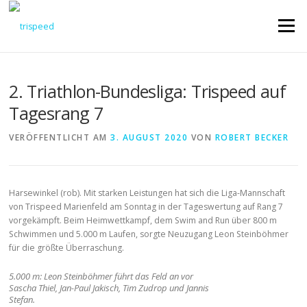
Direkt
zum
Menü
Inhalt
2. Triathlon-Bundesliga: Trispeed auf
Tagesrang 7
VERÖFFENTLICHT AM
3. AUGUST 2020
VON
ROBERT BECKER
Harsewinkel (rob). Mit starken Leistungen hat sich die Liga-Mannschaft
von Trispeed Marienfeld am Sonntag in der Tageswertung auf Rang 7
vorgekämpft. Beim Heimwettkampf, dem Swim and Run über 800 m
Schwimmen und 5.000 m Laufen, sorgte Neuzugang Leon Steinböhmer
für die größte Überraschung.
5.000 m: Leon Steinböhmer führt das Feld an vor
Sascha Thiel, Jan-Paul Jakisch, Tim Zudrop und Jannis
Stefan.