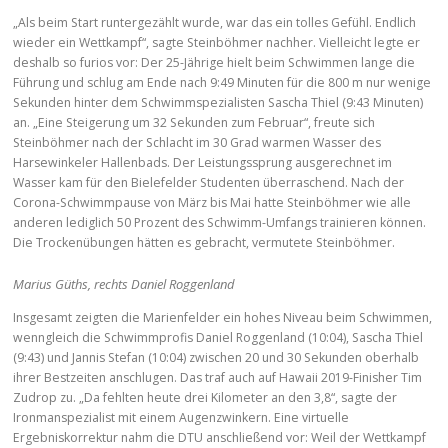
„Als beim Start runtergezählt wurde, war das ein tolles Gefühl. Endlich
wieder ein Wettkampf“, sagte Steinböhmer nachher. Vielleicht legte er
deshalb so furios vor: Der 25-Jährige hielt beim Schwimmen lange die
Führung und schlug am Ende nach 9:49 Minuten für die 800 m nur wenige
Sekunden hinter dem Schwimmspezialisten Sascha Thiel (9:43 Minuten)
an. „Eine Steigerung um 32 Sekunden zum Februar“, freute sich
Steinböhmer nach der Schlacht im 30 Grad warmen Wasser des
Harsewinkeler Hallenbads. Der Leistungssprung ausgerechnet im
Wasser kam für den Bielefelder Studenten überraschend. Nach der
Corona-Schwimmpause von März bis Mai hatte Steinböhmer wie alle
anderen lediglich 50 Prozent des Schwimm-Umfangs trainieren können.
Die Trockenübungen hätten es gebracht, vermutete Steinböhmer.
Marius Güths, rechts Daniel Roggenland
Insgesamt zeigten die Marienfelder ein hohes Niveau beim Schwimmen,
wenngleich die Schwimmprofis Daniel Roggenland (10:04), Sascha Thiel
(9:43) und Jannis Stefan (10:04) zwischen 20 und 30 Sekunden oberhalb
ihrer Bestzeiten anschlugen. Das traf auch auf Hawaii 2019-Finisher Tim
Zudrop zu. „Da fehlten heute drei Kilometer an den 3,8“, sagte der
Ironmanspezialist mit einem Augenzwinkern. Eine virtuelle
Ergebniskorrektur nahm die DTU anschließend vor: Weil der Wettkampf