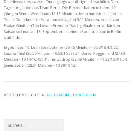
Das Niveau des zweiten Durchgangs war übrigens beachtlich. Den
Tagessieg holte das Team Berlin. Die Berliner hatten mit dem 19-
jährigen Simon Wendtland (15:13 Minuten) den schnellsten Läufer im
Team. Die schnellste Schwimmzeit lag bei 9:11 Minuten, erzielt von
Fabian Günther (Tria-Löwen Bremen). Das Ligafinale der verkürzten
Saison soll nun am 13. September mit einem Sprinttriathlon in Berlin
stattfinden.
Ergebnisse: 19. Leon Steinböhmer (26:46 Minuten – 9:59/16:47), 22.
Sascha Thiel (26:50 Minuten – 9:53/16:57), 24. Daniel Roggenland (27:03
Minuten – 10:14/16:49), 41. Tim Zudrop (28:09 Minuten – 11:28/16:41), 54.
Jannis Stefan (28:51 Minuten – 10:39/18:12).
VERÖFFENTLICHT IN
ALLGEMEIN
,
TRIATHLON
Suchen
nach: